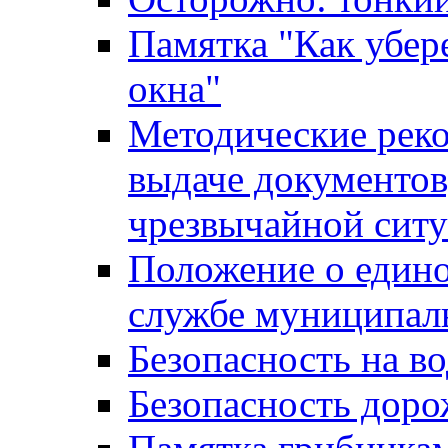
Памятка "Как убере
окна"
Методические рек
выдаче документов
чрезвычайной сит
Положение о един
службе муниципал
Безопасность на в
Безопасность дор