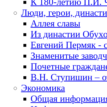
К 180-летию П.И. 
Люди, герои, династ
Аллея славы
Из династии Обух
Евгений Пермяк - 
Знаменитые заводч
Почетные граждан
В.Н. Ступишин – о
Экономика
Общая информаци