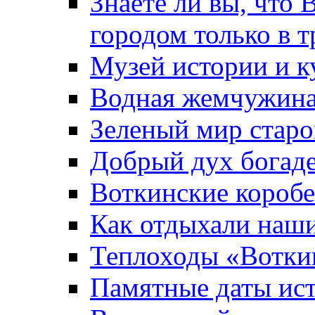
Знаете ли вы, что 
городом только в т
Музей истории и к
Водная жемчужин
Зеленый мир старо
Добрый дух богад
Воткинские короб
Как отдыхали наш
Теплоходы «Вотки
Памятные даты ис