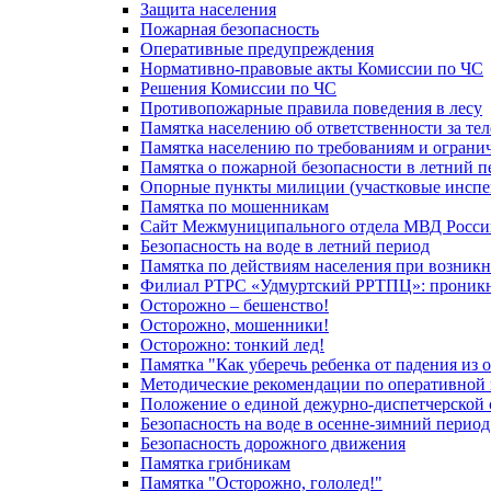
Защита населения
Пожарная безопасность
Оперативные предупреждения
Нормативно-правовые акты Комиссии по ЧС
Решения Комиссии по ЧС
Противопожарные правила поведения в лесу
Памятка населению об ответственности за те
Памятка населению по требованиям и огран
Памятка о пожарной безопасности в летний п
Опорные пункты милиции (участковые инспе
Памятка по мошенникам
Сайт Межмуниципального отдела МВД Росси
Безопасность на воде в летний период
Памятка по действиям населения при возникн
Филиал РТРС «Удмуртский РРТПЦ»: проникнов
Осторожно – бешенство!
Осторожно, мошенники!
Осторожно: тонкий лед!
Памятка "Как уберечь ребенка от падения из 
Методические рекомендации по оперативной в
Положение о единой дежурно-диспетчерской 
Безопасность на воде в осенне-зимний период
Безопасность дорожного движения
Памятка грибникам
Памятка "Осторожно, гололед!"