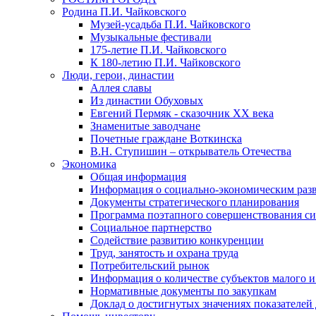
Родина П.И. Чайковского
Музей-усадьба П.И. Чайковского
Музыкальные фестивали
175-летие П.И. Чайковского
К 180-летию П.И. Чайковского
Люди, герои, династии
Аллея славы
Из династии Обуховых
Евгений Пермяк - сказочник XX века
Знаменитые заводчане
Почетные граждане Воткинска
В.Н. Ступишин – открыватель Отечества
Экономика
Общая информация
Информация о социально-экономическим раз
Документы стратегического планирования
Программа поэтапного совершенствования си
Социальное партнерство
Содействие развитию конкуренции
Труд, занятость и охрана труда
Потребительский рынок
Информация о количестве субъектов малого и
Нормативные документы по закупкам
Доклад о достигнутых значениях показателей