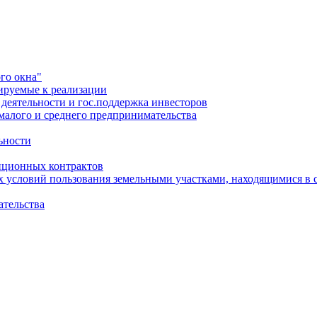
го окна"
ируемые к реализации
еятельности и гос.поддержка инвесторов
малого и среднего предпринимательства
ьности
иционных контрактов
х условий пользования земельными участками, находящимися в 
ательства