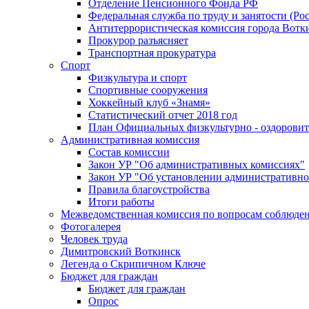
Отделение Пенсионного Фонда РФ
Федеральная служба по труду и занятости (Рос
Антитеррористическая комиссия города Вотк
Прокурор разъясняет
Транспортная прокуратура
Спорт
Физкультура и спорт
Спортивные сооружения
Хоккейный клуб «Знамя»
Статистический отчет 2018 год
План Официальных физкультурно - оздоровит
Административная комиссия
Состав комиссии
Закон УР "Об административных комиссиях"
Закон УР "Об установлении административно
Правила благоустройства
Итоги работы
Межведомственная комиссия по вопросам соблюдени
Фотогалерея
Человек труда
Димитровский Воткинск
Легенда о Скрипичном Ключе
Бюджет для граждан
Бюджет для граждан
Опрос