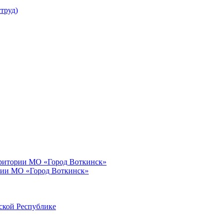
труд)
рритории МО «Город Воткинск»
рии МО «Город Воткинск»
ской Республике