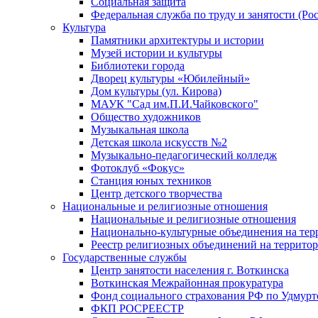
Социальная защита
Федеральная служба по труду и занятости (Рос
Культура
Памятники архитектуры и истории
Музей истории и культуры
Библиотеки города
Дворец культуры «Юбилейный»
Дом культуры (ул. Кирова)
МАУК "Сад им.П.И.Чайковского"
Общество художников
Музыкальная школа
Детская школа искусств №2
Музыкально-педагогический колледж
Фотоклуб «Фокус»
Станция юных техников
Центр детского творчества
Национальные и религиозные отношения
Национальные и религиозные отношения
Национально-культурные объединения на те
Реестр религиозных объединений на террито
Государственные службы
Центр занятости населения г. Воткинска
Воткинская Межрайонная прокуратура
Фонд социального страхования РФ по Удмурт
ФКП РОСРЕЕСТР