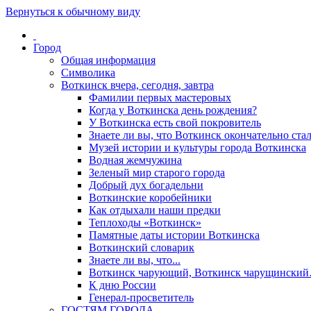
Вернуться к обычному виду
Город
Общая информация
Символика
Воткинск вчера, сегодня, завтра
Фамилии первых мастеровых
Когда у Воткинска день рождения?
У Воткинска есть свой покровитель
Знаете ли вы, что Воткинск окончательно стал
Музей истории и культуры города Воткинска
Водная жемчужина
Зеленый мир старого города
Добрый дух богадельни
Воткинские коробейники
Как отдыхали наши предки
Теплоходы «Воткинск»
Памятные даты истории Воткинска
Воткинский словарик
Знаете ли вы, что...
Воткинск чарующий, Воткинск чарущински
К дню России
Генерал-просветитель
ГОСТЯМ ГОРОДА