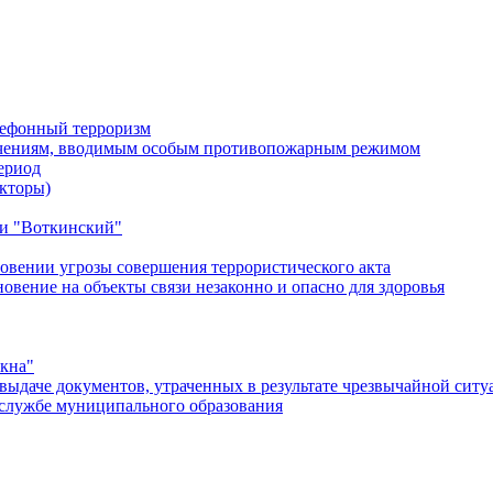
лефонный терроризм
ичениям, вводимым особым противопожарным режимом
ериод
кторы)
и "Воткинский"
овении угрозы совершения террористического акта
ение на объекты связи незаконно и опасно для здоровья
окна"
ыдаче документов, утраченных в результате чрезвычайной ситу
службе муниципального образования