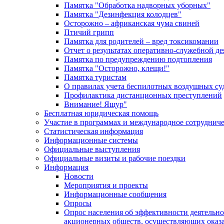
Памятка "Обработка надворных уборных"
Памятка "Дезинфекция колодцев"
Осторожно – африканская чума свиней
Птичий грипп
Памятка для родителей – вред токсикомании
Отчет о результатах оперативно-служебной д
Памятка по предупреждению подтопления
Памятка "Осторожно, клещи!"
Памятка туристам
О правилах учета беспилотных воздушных су
Профилактика дистанционных преступлений
Внимание! Ящур"
Бесплатная юридическая помощь
Участие в программах и международное сотруднич
Статистическая информация
Информационные системы
Официальные выступления
Официальные визиты и рабочие поездки
Информация
Новости
Мероприятия и проекты
Информационные сообщения
Опросы
Опрос населения об эффективности деятельн
акционерных обществ, осуществляющих оказа