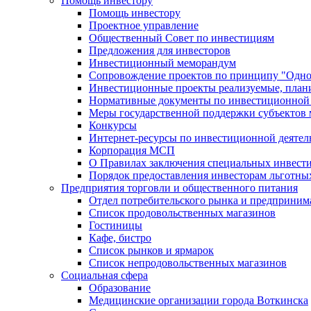
Помощь инвестору
Помощь инвестору
Проектное управление
Общественный Совет по инвестициям
Предложения для инвесторов
Инвестиционный меморандум
Сопровождение проектов по принципу "Oдно
Инвестиционные проекты реализуемые, план
Нормативные документы по инвестиционной д
Меры государственной поддержки субъектов 
Конкурсы
Интернет-ресурсы по инвестиционной деятел
Корпорация МСП
О Правилах заключения специальных инвест
Порядок предоставления инвесторам льготны
Предприятия торговли и общественного питания
Отдел потребительского рынка и предприним
Список продовольственных магазинов
Гостиницы
Кафе, бистро
Cписок рынков и ярмарок
Список непродовольственных магазинов
Социальная сфера
Образование
Медицинские организации города Воткинска