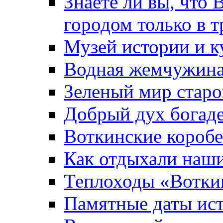
Знаете ли вы, что 
городом только в т
Музей истории и к
Водная жемчужин
Зеленый мир старо
Добрый дух богад
Воткинские короб
Как отдыхали наш
Теплоходы «Вотки
Памятные даты ис