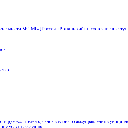
еятельности МО МВД России «Воткинский» и состояние преступн
дов
ество
ости руководителей органов местного самоуправления муниципа
ние услуг населению