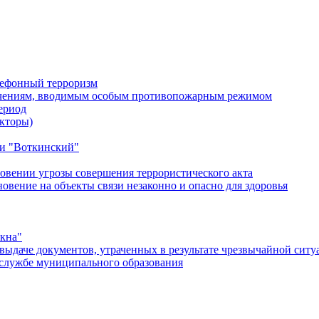
лефонный терроризм
ичениям, вводимым особым противопожарным режимом
ериод
кторы)
и "Воткинский"
овении угрозы совершения террористического акта
ение на объекты связи незаконно и опасно для здоровья
окна"
ыдаче документов, утраченных в результате чрезвычайной ситу
службе муниципального образования