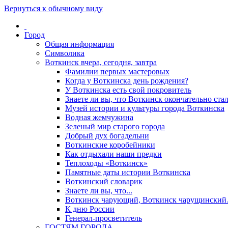
Вернуться к обычному виду
Город
Общая информация
Символика
Воткинск вчера, сегодня, завтра
Фамилии первых мастеровых
Когда у Воткинска день рождения?
У Воткинска есть свой покровитель
Знаете ли вы, что Воткинск окончательно стал
Музей истории и культуры города Воткинска
Водная жемчужина
Зеленый мир старого города
Добрый дух богадельни
Воткинские коробейники
Как отдыхали наши предки
Теплоходы «Воткинск»
Памятные даты истории Воткинска
Воткинский словарик
Знаете ли вы, что...
Воткинск чарующий, Воткинск чарущински
К дню России
Генерал-просветитель
ГОСТЯМ ГОРОДА