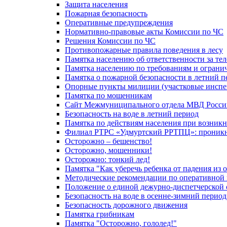
Защита населения
Пожарная безопасность
Оперативные предупреждения
Нормативно-правовые акты Комиссии по ЧС
Решения Комиссии по ЧС
Противопожарные правила поведения в лесу
Памятка населению об ответственности за те
Памятка населению по требованиям и огран
Памятка о пожарной безопасности в летний п
Опорные пункты милиции (участковые инспе
Памятка по мошенникам
Сайт Межмуниципального отдела МВД Росси
Безопасность на воде в летний период
Памятка по действиям населения при возникн
Филиал РТРС «Удмуртский РРТПЦ»: проникнов
Осторожно – бешенство!
Осторожно, мошенники!
Осторожно: тонкий лед!
Памятка "Как уберечь ребенка от падения из 
Методические рекомендации по оперативной в
Положение о единой дежурно-диспетчерской 
Безопасность на воде в осенне-зимний период
Безопасность дорожного движения
Памятка грибникам
Памятка "Осторожно, гололед!"