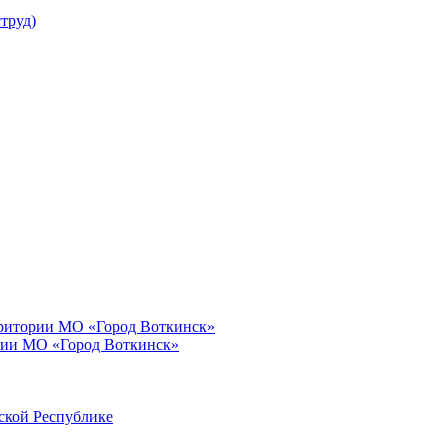
труд)
рритории МО «Город Воткинск»
рии МО «Город Воткинск»
ской Республике