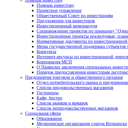
Помощь инвестору
Помощь инвестору
Проектное управление
Общественный Совет по инвестициям
Предложения для инвесторов
Инвестиционный меморандум
Сопровождение проектов по принципу "Oдно
Инвестиционные проекты реализуемые, план
Нормативные документы по инвестиционной д
Меры государственной поддержки субъектов 
Конкурсы
Интернет-ресурсы по инвестиционной деятел
Корпорация МСП
О Правилах заключения специальных инвест
Порядок предоставления инвесторам льготны
Предприятия торговли и общественного питания
Отдел потребительского рынка и предприним
Список продовольственных магазинов
Гостиницы
Кафе, бистро
Cписок рынков и ярмарок
Список непродовольственных магазинов
Социальная сфера
Образование
Медицинские организации города Воткинска