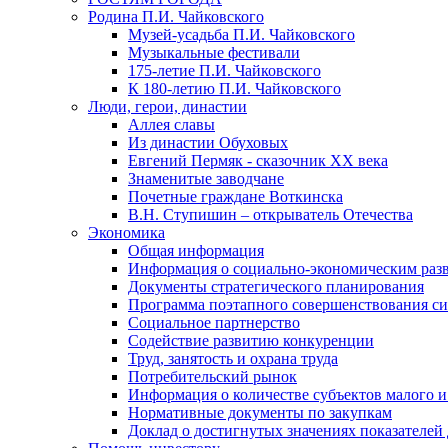
Родина П.И. Чайковского
Музей-усадьба П.И. Чайковского
Музыкальные фестивали
175-летие П.И. Чайковского
К 180-летию П.И. Чайковского
Люди, герои, династии
Аллея славы
Из династии Обуховых
Евгений Пермяк - сказочник XX века
Знаменитые заводчане
Почетные граждане Воткинска
В.Н. Ступишин – открыватель Отечества
Экономика
Общая информация
Информация о социально-экономическим раз
Документы стратегического планирования
Программа поэтапного совершенствования си
Социальное партнерство
Содействие развитию конкуренции
Труд, занятость и охрана труда
Потребительский рынок
Информация о количестве субъектов малого и
Нормативные документы по закупкам
Доклад о достигнутых значениях показателей