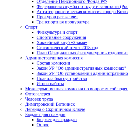
Отделение Пенсионного Фонда РФ
Федеральная служба по труду и занятости (Рос
Антитеррористическая комиссия города Вотк
Прокурор разъясняет
Транспортная прокуратура
Спорт
Физкультура и спорт
Спортивные сооружения
Хоккейный клуб «Знамя»
Статистический отчет 2018 год
План Официальных физкультурно - оздоровит
Административная комиссия
Состав комиссии
Закон УР "Об административных комиссиях"
Закон УР "Об установлении административно
Правила благоустройства
Итоги работы
Межведомственная комиссия по вопросам соблюдени
Фотогалерея
Человек труда
Димитровский Воткинск
Легенда о Скрипичном Ключе
Бюджет для граждан
Бюджет для граждан
Опрос