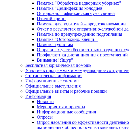
Памятка "Обработка надворных уборных"
Памятка "Дезинфекция колодцев"
Осторожно – африканская чума свиней
Птичий грипп
Памятка для родителей – вред токсикомании
Отчет о результатах оперативно-служебной д
Памятка по предупреждению подтопления
Памятка "Осторожно, клещи!"
Памятка туристам
О правилах учета беспилотных воздушных су
Профилактика дистанционных преступлений
Внимание! Ящур"
Бесплатная юридическая помощь
Участие в программах и международное сотруднич
Статистическая информация
Информационные системы
Официальные выступления
Официальные визиты и рабочие поездки
Информация
Новости
Мероприятия и проекты
Информационные сообщения
Опросы
Опрос населения об эффективности деятельн
акционерных обществ, осуществляющих оказа