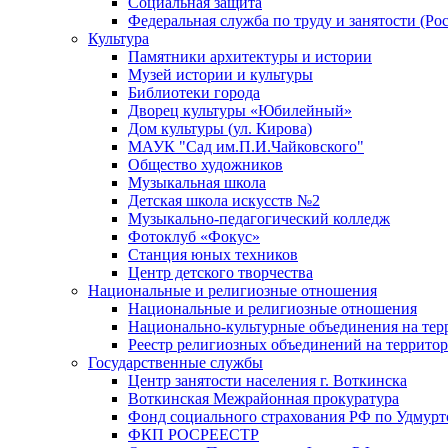
Социальная защита
Федеральная служба по труду и занятости (Рос
Культура
Памятники архитектуры и истории
Музей истории и культуры
Библиотеки города
Дворец культуры «Юбилейный»
Дом культуры (ул. Кирова)
МАУК "Сад им.П.И.Чайковского"
Общество художников
Музыкальная школа
Детская школа искусств №2
Музыкально-педагогический колледж
Фотоклуб «Фокус»
Станция юных техников
Центр детского творчества
Национальные и религиозные отношения
Национальные и религиозные отношения
Национально-культурные объединения на те
Реестр религиозных объединений на террито
Государственные службы
Центр занятости населения г. Воткинска
Воткинская Межрайонная прокуратура
Фонд социального страхования РФ по Удмурт
ФКП РОСРЕЕСТР