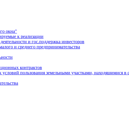
го окна"
ируемые к реализации
еятельности и гос.поддержка инвесторов
малого и среднего предпринимательства
ьности
иционных контрактов
х условий пользования земельными участками, находящимися в 
ательства