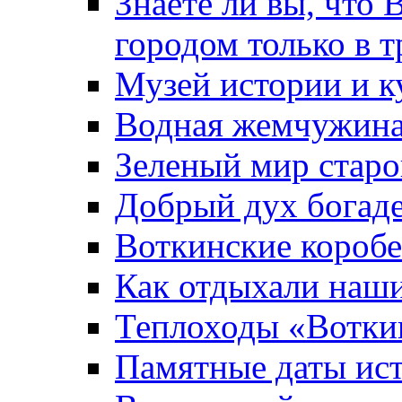
Знаете ли вы, что 
городом только в т
Музей истории и к
Водная жемчужин
Зеленый мир старо
Добрый дух богад
Воткинские короб
Как отдыхали наш
Теплоходы «Вотки
Памятные даты ис