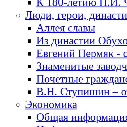
К 180-летию П.И. 
Люди, герои, династ
Аллея славы
Из династии Обух
Евгений Пермяк - 
Знаменитые заводч
Почетные граждан
В.Н. Ступишин – о
Экономика
Общая информаци