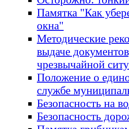
Памятка "Как убере
окна"
Методические рек
выдаче документов
чрезвычайной сит
Положение о един
службе муниципал
Безопасность на в
Безопасность дор