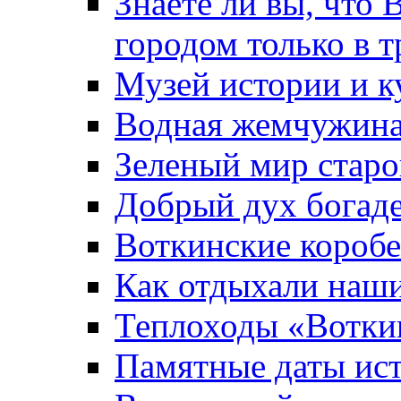
Знаете ли вы, что 
городом только в т
Музей истории и к
Водная жемчужин
Зеленый мир старо
Добрый дух богад
Воткинские короб
Как отдыхали наш
Теплоходы «Вотки
Памятные даты ис