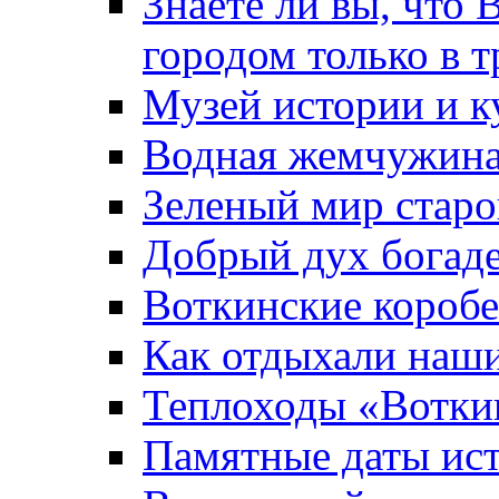
Знаете ли вы, что 
городом только в т
Музей истории и к
Водная жемчужин
Зеленый мир старо
Добрый дух богад
Воткинские короб
Как отдыхали наш
Теплоходы «Вотки
Памятные даты ис