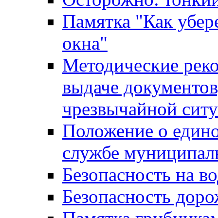
Памятка "Как убере
окна"
Методические рек
выдаче документов
чрезвычайной сит
Положение о един
службе муниципал
Безопасность на в
Безопасность дор