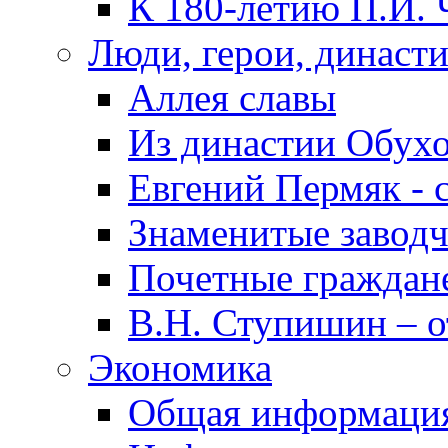
К 180-летию П.И. 
Люди, герои, династ
Аллея славы
Из династии Обух
Евгений Пермяк - 
Знаменитые заводч
Почетные граждан
В.Н. Ступишин – о
Экономика
Общая информаци