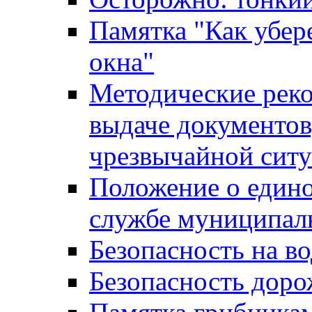
Памятка "Как убере
окна"
Методические рек
выдаче документов
чрезвычайной сит
Положение о един
службе муниципал
Безопасность на в
Безопасность дор