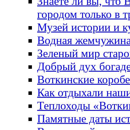
Знаете ли вы, что 
городом только в т
Музей истории и к
Водная жемчужин
Зеленый мир старо
Добрый дух богад
Воткинские короб
Как отдыхали наш
Теплоходы «Вотки
Памятные даты ис