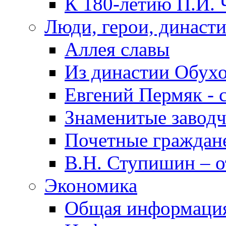
К 180-летию П.И. 
Люди, герои, династ
Аллея славы
Из династии Обух
Евгений Пермяк - 
Знаменитые заводч
Почетные граждан
В.Н. Ступишин – о
Экономика
Общая информаци