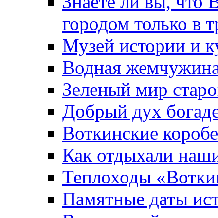
Знаете ли вы, что 
городом только в т
Музей истории и к
Водная жемчужин
Зеленый мир старо
Добрый дух богад
Воткинские короб
Как отдыхали наш
Теплоходы «Вотки
Памятные даты ис