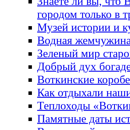
Знаете ли вы, что 
городом только в т
Музей истории и к
Водная жемчужин
Зеленый мир старо
Добрый дух богад
Воткинские короб
Как отдыхали наш
Теплоходы «Вотки
Памятные даты ис