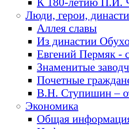
К 180-летию П.И. 
Люди, герои, династ
Аллея славы
Из династии Обух
Евгений Пермяк - 
Знаменитые заводч
Почетные граждан
В.Н. Ступишин – о
Экономика
Общая информаци