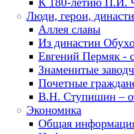
К 180-летию П.И. 
Люди, герои, династ
Аллея славы
Из династии Обух
Евгений Пермяк - 
Знаменитые заводч
Почетные граждан
В.Н. Ступишин – о
Экономика
Общая информаци