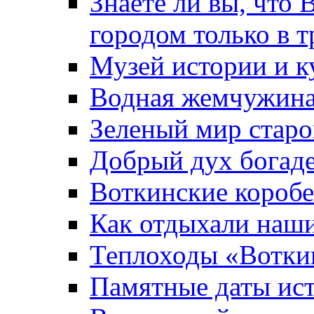
Знаете ли вы, что 
городом только в т
Музей истории и к
Водная жемчужин
Зеленый мир старо
Добрый дух богад
Воткинские короб
Как отдыхали наш
Теплоходы «Вотки
Памятные даты ис