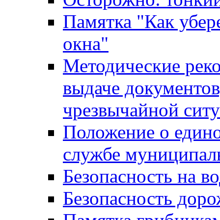
Памятка "Как убере
окна"
Методические рек
выдаче документов
чрезвычайной сит
Положение о един
службе муниципал
Безопасность на в
Безопасность дор