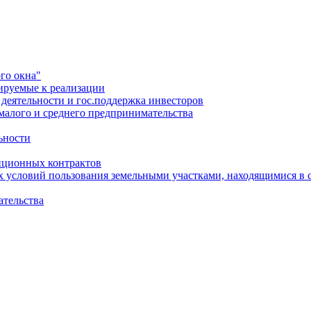
го окна"
ируемые к реализации
еятельности и гос.поддержка инвесторов
малого и среднего предпринимательства
ьности
иционных контрактов
х условий пользования земельными участками, находящимися в 
ательства