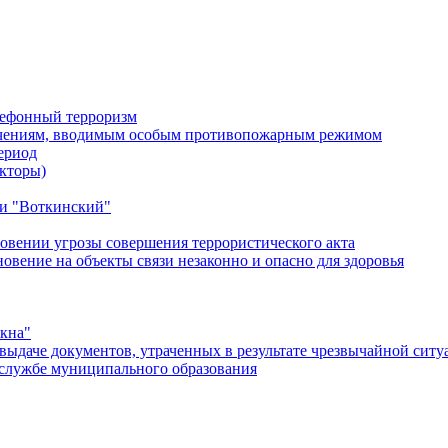
лефонный терроризм
ичениям, вводимым особым противопожарным режимом
ериод
кторы)
и "Воткинский"
овении угрозы совершения террористического акта
ение на объекты связи незаконно и опасно для здоровья
окна"
ыдаче документов, утраченных в результате чрезвычайной ситу
службе муниципального образования