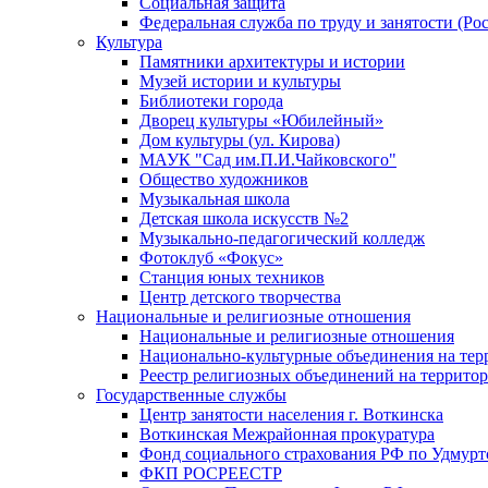
Социальная защита
Федеральная служба по труду и занятости (Рос
Культура
Памятники архитектуры и истории
Музей истории и культуры
Библиотеки города
Дворец культуры «Юбилейный»
Дом культуры (ул. Кирова)
МАУК "Сад им.П.И.Чайковского"
Общество художников
Музыкальная школа
Детская школа искусств №2
Музыкально-педагогический колледж
Фотоклуб «Фокус»
Станция юных техников
Центр детского творчества
Национальные и религиозные отношения
Национальные и религиозные отношения
Национально-культурные объединения на те
Реестр религиозных объединений на террито
Государственные службы
Центр занятости населения г. Воткинска
Воткинская Межрайонная прокуратура
Фонд социального страхования РФ по Удмурт
ФКП РОСРЕЕСТР