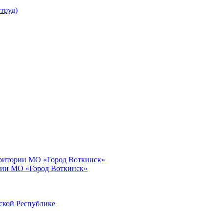
труд)
рритории МО «Город Воткинск»
рии МО «Город Воткинск»
ской Республике