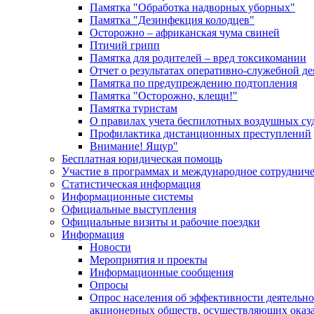
Памятка "Обработка надворных уборных"
Памятка "Дезинфекция колодцев"
Осторожно – африканская чума свиней
Птичий грипп
Памятка для родителей – вред токсикомании
Отчет о результатах оперативно-служебной д
Памятка по предупреждению подтопления
Памятка "Осторожно, клещи!"
Памятка туристам
О правилах учета беспилотных воздушных су
Профилактика дистанционных преступлений
Внимание! Ящур"
Бесплатная юридическая помощь
Участие в программах и международное сотруднич
Статистическая информация
Информационные системы
Официальные выступления
Официальные визиты и рабочие поездки
Информация
Новости
Мероприятия и проекты
Информационные сообщения
Опросы
Опрос населения об эффективности деятельн
акционерных обществ, осуществляющих оказа