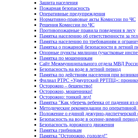
Защита населения
Пожарная безопасность
Оперативные предупреждения
Нормативно-правовые акты Комиссии по ЧС
Решения Комиссии по ЧС
Противопожарные правила поведения в лесу
Памятка населению об ответственности за те
Памятка населению по требованиям и огран
Памятка о пожарной безопасности в летний п
Опорные пункты милиции (участковые инспе
Памятка по мошенникам
Сайт Межмуниципального отдела МВД Росси
Безопасность на воде в летний период
Памятка по действиям населения при возникн
Филиал РТРС «Удмуртский РРТПЦ»: проникнов
Осторожно – бешенство!
Осторожно, мошенники!
Осторожно: тонкий лед!
Памятка "Как уберечь ребенка от падения из 
Методические рекомендации по оперативной в
Положение о единой дежурно-диспетчерской 
Безопасность на воде в осенне-зимний период
Безопасность дорожного движения
Памятка грибникам
Памятка "Осторожно, гололед!"