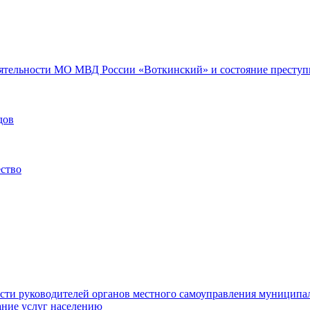
еятельности МО МВД России «Воткинский» и состояние преступн
дов
ество
ости руководителей органов местного самоуправления муниципа
ние услуг населению