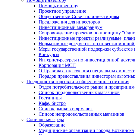
Помощь инвестору
Помощь инвестору
Проектное управление
Общественный Совет по инвестициям
Предложения для инвесторов
Инвестиционный меморандум
Сопровождение проектов по принципу "Oдно
Инвестиционные проекты реализуемые, план
Нормативные документы по инвестиционной д
Меры государственной поддержки субъектов 
Конкурсы
Интернет-ресурсы по инвестиционной деятел
Корпорация МСП
О Правилах заключения специальных инвест
Порядок предоставления инвесторам льготны
Предприятия торговли и общественного питания
Отдел потребительского рынка и предприним
Список продовольственных магазинов
Гостиницы
Кафе, бистро
Cписок рынков и ярмарок
Список непродовольственных магазинов
Социальная сфера
Образование
Медицинские организации города Воткинска