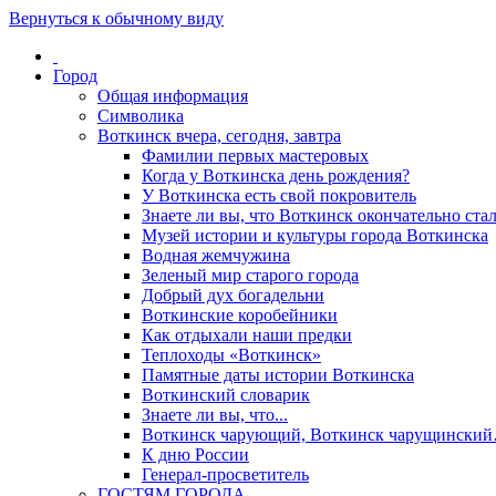
Вернуться к обычному виду
Город
Общая информация
Символика
Воткинск вчера, сегодня, завтра
Фамилии первых мастеровых
Когда у Воткинска день рождения?
У Воткинска есть свой покровитель
Знаете ли вы, что Воткинск окончательно стал
Музей истории и культуры города Воткинска
Водная жемчужина
Зеленый мир старого города
Добрый дух богадельни
Воткинские коробейники
Как отдыхали наши предки
Теплоходы «Воткинск»
Памятные даты истории Воткинска
Воткинский словарик
Знаете ли вы, что...
Воткинск чарующий, Воткинск чарущински
К дню России
Генерал-просветитель
ГОСТЯМ ГОРОДА