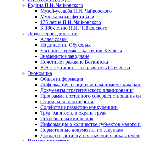
Родина П.И. Чайковского
Музей-усадьба П.И. Чайковского
Музыкальные фестивали
175-летие П.И. Чайковского
К 180-летию П.И. Чайковского
Люди, герои, династии
Аллея славы
Из династии Обуховых
Евгений Пермяк - сказочник XX века
Знаменитые заводчане
Почетные граждане Воткинска
В.Н. Ступишин – открыватель Отечества
Экономика
Общая информация
Информация о социально-экономическим раз
Документы стратегического планирования
Программа поэтапного совершенствования си
Социальное партнерство
Содействие развитию конкуренции
Труд, занятость и охрана труда
Потребительский рынок
Информация о количестве субъектов малого и
Нормативные документы по закупкам
Доклад о достигнутых значениях показателей