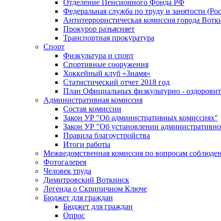
Отделение Пенсионного Фонда РФ
Федеральная служба по труду и занятости (Рос
Антитеррористическая комиссия города Вотк
Прокурор разъясняет
Транспортная прокуратура
Спорт
Физкультура и спорт
Спортивные сооружения
Хоккейный клуб «Знамя»
Статистический отчет 2018 год
План Официальных физкультурно - оздоровит
Административная комиссия
Состав комиссии
Закон УР "Об административных комиссиях"
Закон УР "Об установлении административно
Правила благоустройства
Итоги работы
Межведомственная комиссия по вопросам соблюдени
Фотогалерея
Человек труда
Димитровский Воткинск
Легенда о Скрипичном Ключе
Бюджет для граждан
Бюджет для граждан
Опрос