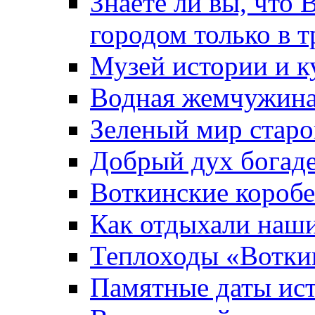
Знаете ли вы, что 
городом только в т
Музей истории и к
Водная жемчужин
Зеленый мир старо
Добрый дух богад
Воткинские короб
Как отдыхали наш
Теплоходы «Вотки
Памятные даты ис