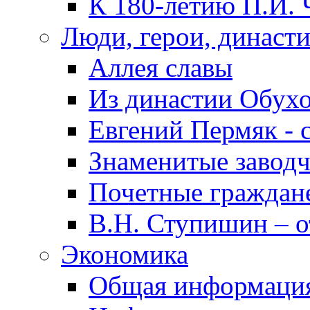
К 180-летию П.И. 
Люди, герои, династ
Аллея славы
Из династии Обух
Евгений Пермяк - 
Знаменитые заводч
Почетные граждан
В.Н. Ступишин – о
Экономика
Общая информаци