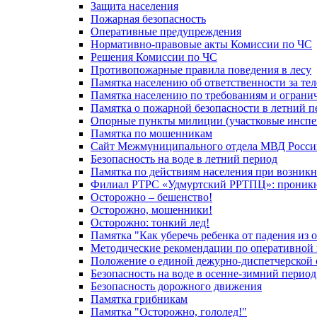
Защита населения
Пожарная безопасность
Оперативные предупреждения
Нормативно-правовые акты Комиссии по ЧС
Решения Комиссии по ЧС
Противопожарные правила поведения в лесу
Памятка населению об ответственности за те
Памятка населению по требованиям и огран
Памятка о пожарной безопасности в летний п
Опорные пункты милиции (участковые инспе
Памятка по мошенникам
Сайт Межмуниципального отдела МВД Росси
Безопасность на воде в летний период
Памятка по действиям населения при возникн
Филиал РТРС «Удмуртский РРТПЦ»: проникнов
Осторожно – бешенство!
Осторожно, мошенники!
Осторожно: тонкий лед!
Памятка "Как уберечь ребенка от падения из 
Методические рекомендации по оперативной в
Положение о единой дежурно-диспетчерской 
Безопасность на воде в осенне-зимний период
Безопасность дорожного движения
Памятка грибникам
Памятка "Осторожно, гололед!"