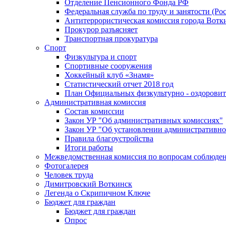
Отделение Пенсионного Фонда РФ
Федеральная служба по труду и занятости (Рос
Антитеррористическая комиссия города Вотк
Прокурор разъясняет
Транспортная прокуратура
Спорт
Физкультура и спорт
Спортивные сооружения
Хоккейный клуб «Знамя»
Статистический отчет 2018 год
План Официальных физкультурно - оздоровит
Административная комиссия
Состав комиссии
Закон УР "Об административных комиссиях"
Закон УР "Об установлении административно
Правила благоустройства
Итоги работы
Межведомственная комиссия по вопросам соблюдени
Фотогалерея
Человек труда
Димитровский Воткинск
Легенда о Скрипичном Ключе
Бюджет для граждан
Бюджет для граждан
Опрос