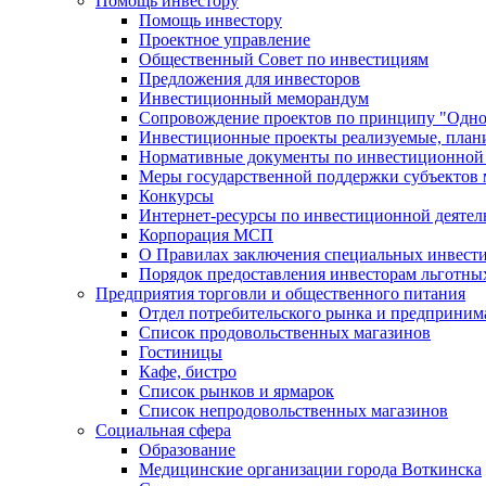
Помощь инвестору
Помощь инвестору
Проектное управление
Общественный Совет по инвестициям
Предложения для инвесторов
Инвестиционный меморандум
Сопровождение проектов по принципу "Oдно
Инвестиционные проекты реализуемые, план
Нормативные документы по инвестиционной д
Меры государственной поддержки субъектов 
Конкурсы
Интернет-ресурсы по инвестиционной деятел
Корпорация МСП
О Правилах заключения специальных инвест
Порядок предоставления инвесторам льготны
Предприятия торговли и общественного питания
Отдел потребительского рынка и предприним
Список продовольственных магазинов
Гостиницы
Кафе, бистро
Cписок рынков и ярмарок
Список непродовольственных магазинов
Социальная сфера
Образование
Медицинские организации города Воткинска