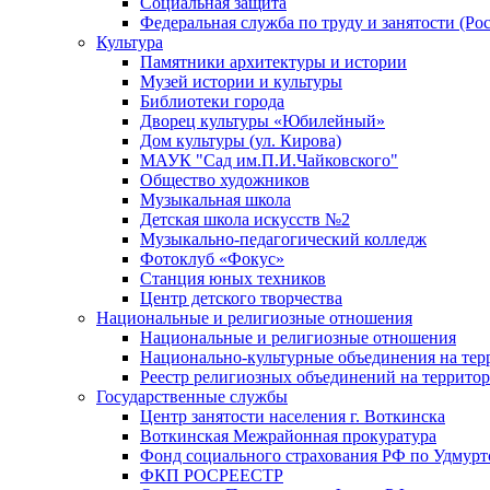
Социальная защита
Федеральная служба по труду и занятости (Рос
Культура
Памятники архитектуры и истории
Музей истории и культуры
Библиотеки города
Дворец культуры «Юбилейный»
Дом культуры (ул. Кирова)
МАУК "Сад им.П.И.Чайковского"
Общество художников
Музыкальная школа
Детская школа искусств №2
Музыкально-педагогический колледж
Фотоклуб «Фокус»
Станция юных техников
Центр детского творчества
Национальные и религиозные отношения
Национальные и религиозные отношения
Национально-культурные объединения на те
Реестр религиозных объединений на террито
Государственные службы
Центр занятости населения г. Воткинска
Воткинская Межрайонная прокуратура
Фонд социального страхования РФ по Удмурт
ФКП РОСРЕЕСТР