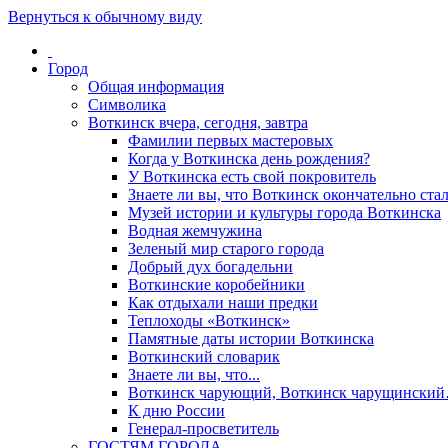
Вернуться к обычному виду
Город
Общая информация
Символика
Воткинск вчера, сегодня, завтра
Фамилии первых мастеровых
Когда у Воткинска день рождения?
У Воткинска есть свой покровитель
Знаете ли вы, что Воткинск окончательно стал
Музей истории и культуры города Воткинска
Водная жемчужина
Зеленый мир старого города
Добрый дух богадельни
Воткинские коробейники
Как отдыхали наши предки
Теплоходы «Воткинск»
Памятные даты истории Воткинска
Воткинский словарик
Знаете ли вы, что...
Воткинск чарующий, Воткинск чарущински
К дню России
Генерал-просветитель
ГОСТЯМ ГОРОДА