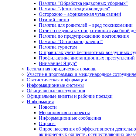
Памятка "Обработка надворных уборных"
Памятка "Дезинфекция колодцев"
Осторожно – африканская чума свиней
Птичий грипп
Памятка для родителей – вред токсикомании
Отчет о результатах оперативно-служебной д
Памятка по предупреждению подтопления
Памятка "Осторожно, клещи!"
Памятка туристам
О правилах учета беспилотных воздушных су
Профилактика дистанционных преступлений
Внимание! Ящур"
Бесплатная юридическая помощь
Участие в программах и международное сотруднич
Статистическая информация
Информационные системы
Официальные выступления
Официальные визиты и рабочие поездки
Информация
Новости
Мероприятия и проекты
Информационные сообщения
Опросы
Опрос населения об эффективности деятельн
акционерных обществ, осуществляющих оказа