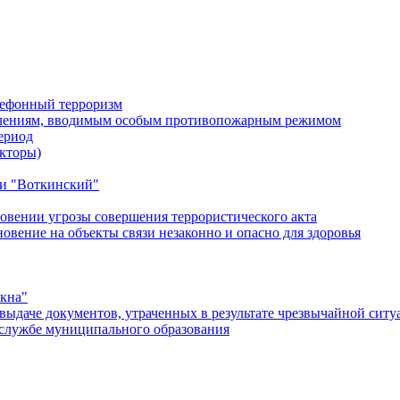
лефонный терроризм
ичениям, вводимым особым противопожарным режимом
ериод
кторы)
и "Воткинский"
овении угрозы совершения террористического акта
ение на объекты связи незаконно и опасно для здоровья
окна"
ыдаче документов, утраченных в результате чрезвычайной ситу
службе муниципального образования