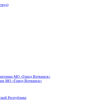
труд)
рритории МО «Город Воткинск»
рии МО «Город Воткинск»
ской Республике