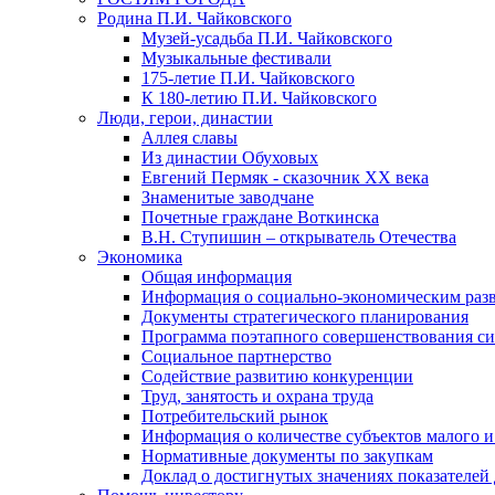
Родина П.И. Чайковского
Музей-усадьба П.И. Чайковского
Музыкальные фестивали
175-летие П.И. Чайковского
К 180-летию П.И. Чайковского
Люди, герои, династии
Аллея славы
Из династии Обуховых
Евгений Пермяк - сказочник XX века
Знаменитые заводчане
Почетные граждане Воткинска
В.Н. Ступишин – открыватель Отечества
Экономика
Общая информация
Информация о социально-экономическим раз
Документы стратегического планирования
Программа поэтапного совершенствования си
Социальное партнерство
Содействие развитию конкуренции
Труд, занятость и охрана труда
Потребительский рынок
Информация о количестве субъектов малого и
Нормативные документы по закупкам
Доклад о достигнутых значениях показателей