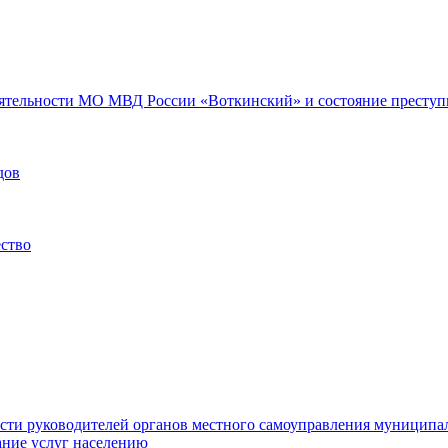
еятельности МО МВД России «Воткинский» и состояние преступн
дов
ество
ости руководителей органов местного самоуправления муниципа
ние услуг населению