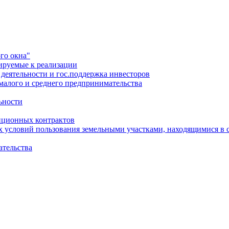
го окна"
ируемые к реализации
еятельности и гос.поддержка инвесторов
малого и среднего предпринимательства
ьности
иционных контрактов
х условий пользования земельными участками, находящимися в 
ательства