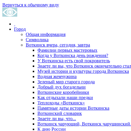
Вернуться к обычному виду
Город
Общая информация
Символика
Воткинск вчера, сегодня, завтра
Фамилии первых мастеровых
Когда у Воткинска день рождения?
У Воткинска есть свой покровитель
Знаете ли вы, что Воткинск окончательно стал
Музей истории и культуры города Воткинска
Водная жемчужина
Зеленый мир старого города
Добрый дух богадельни
Воткинские коробейники
Как отдыхали наши предки
Теплоходы «Воткинск»
Памятные даты истории Воткинска
Воткинский словарик
Знаете ли вы, что...
Воткинск чарующий, Воткинск чарущински
К дню России