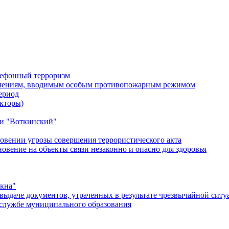
лефонный терроризм
ичениям, вводимым особым противопожарным режимом
ериод
кторы)
и "Воткинский"
овении угрозы совершения террористического акта
ение на объекты связи незаконно и опасно для здоровья
окна"
ыдаче документов, утраченных в результате чрезвычайной ситу
службе муниципального образования