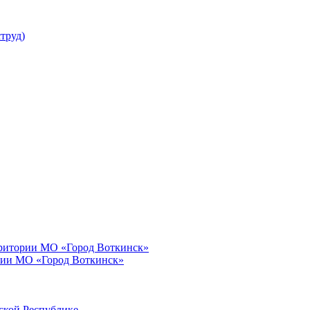
труд)
рритории МО «Город Воткинск»
рии МО «Город Воткинск»
ской Республике