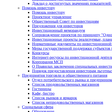
Доклад о достигнутых значениях показателей
Помощь инвестору
Помощь инвестору
Проектное управление
Общественный Совет по инвестициям
Предложения для инвесторов
Инвестиционный меморандум
Сопровождение проектов по принципу "Oдно
Инвестиционные проекты реализуемые, план
Нормативные документы по инвестиционной д
Меры государственной поддержки субъектов 
Конкурсы
Интернет-ресурсы по инвестиционной деятел
Корпорация МСП
О Правилах заключения специальных инвест
Порядок предоставления инвесторам льготны
Предприятия торговли и общественного питания
Отдел потребительского рынка и предприним
Список продовольственных магазинов
Гостиницы
Кафе, бистро
Cписок рынков и ярмарок
Список непродовольственных магазинов
Социальная сфера
Образование