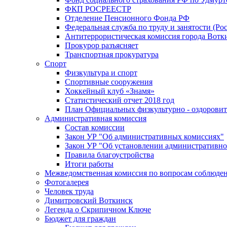
ФКП РОСРЕЕСТР
Отделение Пенсионного Фонда РФ
Федеральная служба по труду и занятости (Рос
Антитеррористическая комиссия города Вотк
Прокурор разъясняет
Транспортная прокуратура
Спорт
Физкультура и спорт
Спортивные сооружения
Хоккейный клуб «Знамя»
Статистический отчет 2018 год
План Официальных физкультурно - оздоровит
Административная комиссия
Состав комиссии
Закон УР "Об административных комиссиях"
Закон УР "Об установлении административно
Правила благоустройства
Итоги работы
Межведомственная комиссия по вопросам соблюдени
Фотогалерея
Человек труда
Димитровский Воткинск
Легенда о Скрипичном Ключе
Бюджет для граждан