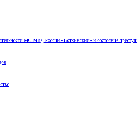
еятельности МО МВД России «Воткинский» и состояние преступн
дов
ество