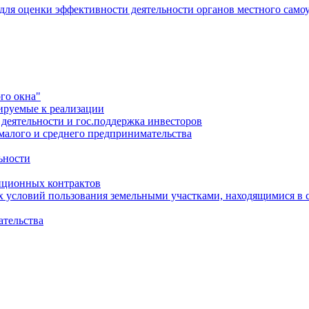
 для оценки эффективности деятельности органов местного само
го окна"
ируемые к реализации
еятельности и гос.поддержка инвесторов
малого и среднего предпринимательства
ьности
иционных контрактов
х условий пользования земельными участками, находящимися в 
ательства