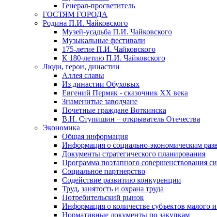
Генерал-просветитель
ГОСТЯМ ГОРОДА
Родина П.И. Чайковского
Музей-усадьба П.И. Чайковского
Музыкальные фестивали
175-летие П.И. Чайковского
К 180-летию П.И. Чайковского
Люди, герои, династии
Аллея славы
Из династии Обуховых
Евгений Пермяк - сказочник XX века
Знаменитые заводчане
Почетные граждане Воткинска
В.Н. Ступишин – открыватель Отечества
Экономика
Общая информация
Информация о социально-экономическим раз
Документы стратегического планирования
Программа поэтапного совершенствования си
Социальное партнерство
Содействие развитию конкуренции
Труд, занятость и охрана труда
Потребительский рынок
Информация о количестве субъектов малого и
Нормативные документы по закупкам