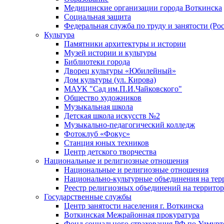
Медицинские организации города Воткинска
Социальная защита
Федеральная служба по труду и занятости (Рос
Культура
Памятники архитектуры и истории
Музей истории и культуры
Библиотеки города
Дворец культуры «Юбилейный»
Дом культуры (ул. Кирова)
МАУК "Сад им.П.И.Чайковского"
Общество художников
Музыкальная школа
Детская школа искусств №2
Музыкально-педагогический колледж
Фотоклуб «Фокус»
Станция юных техников
Центр детского творчества
Национальные и религиозные отношения
Национальные и религиозные отношения
Национально-культурные объединения на те
Реестр религиозных объединений на террито
Государственные службы
Центр занятости населения г. Воткинска
Воткинская Межрайонная прокуратура
Фонд социального страхования РФ по Удмурт