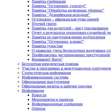
Памятка грибникам
Памятка "Осторожно, гололед!"
Памятка "Обработка надворных уборных"
Памятка "Дезинфекция колодцев"
Осторожно – африканская чума свиней
Птичий грипп
Памятка для родителей – вред токсикомании
Отчет о результатах оперативно-служебной д
Памятка по предупреждению подтопления
Памятка "Осторожно, клещи!"
Памятка туристам
О правилах учета беспилотных воздушных су
Профилактика дистанционных преступлений
Внимание! Ящур"
Бесплатная юридическая помощь
Участие в программах и международное сотруднич
Статистическая информация
Информационные системы
Официальные выступления
Официальные визиты и рабочие поездки
Информация
Новости
Мероприятия и проекты
Информационные сообщения
Опросы