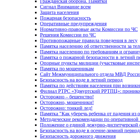
Гражданская оборона. Памятки
Сигнал Внимание всем
Защита населения
Пожарная безопасность
Оперативные предупреждения
Нормативно-правовые акты Комиссии по ЧС
Решения Комиссии по ЧС
Противопожарные правила поведения в лесу
Памятка населению об ответственности за те
Памятка населению по требованиям и огран
Памятка о пожарной безопасности в летний п
Опорные пункты милиции (участковые инспе
Памятка по мошенникам
Сайт Межмуниципального отдела МВД Росси
Безопасность на воде в летний период
Памятка по действиям населения при возникн
Филиал РТРС «Удмуртский РРТПЦ»: проникнов
Осторожно – бешенство!
Осторожно, мошенники!
Осторожно: тонкий лед!
Памятка "Как уберечь ребенка от падения из 
Методические рекомендации по оперативной в
Положение о единой дежурно-диспетчерской 
Безопасность на воде в осенне-зимний период
Безопасность дорожного движения