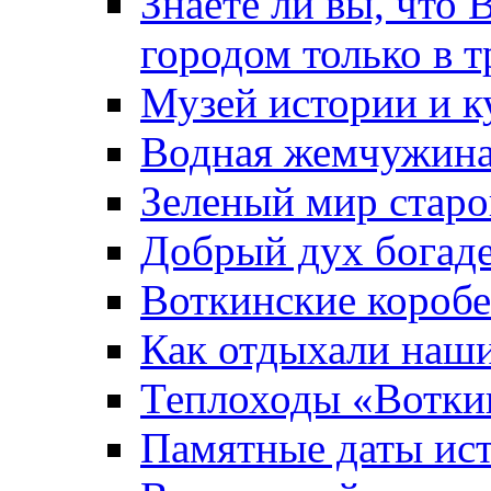
Знаете ли вы, что 
городом только в т
Музей истории и к
Водная жемчужин
Зеленый мир старо
Добрый дух богад
Воткинские короб
Как отдыхали наш
Теплоходы «Вотки
Памятные даты ис