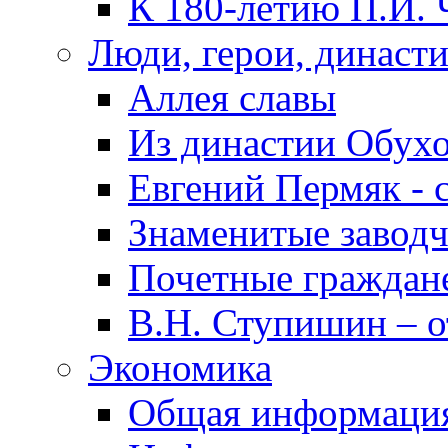
К 180-летию П.И. 
Люди, герои, династ
Аллея славы
Из династии Обух
Евгений Пермяк - 
Знаменитые заводч
Почетные граждан
В.Н. Ступишин – о
Экономика
Общая информаци