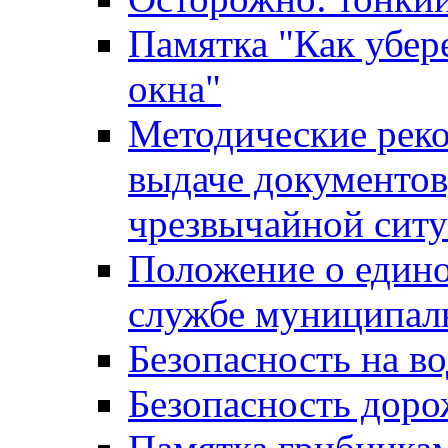
Памятка "Как убере
окна"
Методические рек
выдаче документов
чрезвычайной сит
Положение о един
службе муниципал
Безопасность на в
Безопасность дор