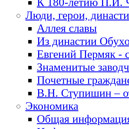
К 180-летию П.И. 
Люди, герои, династ
Аллея славы
Из династии Обух
Евгений Пермяк - 
Знаменитые заводч
Почетные граждан
В.Н. Ступишин – о
Экономика
Общая информаци