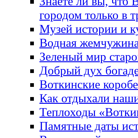
Знаете ли вы, что 
городом только в т
Музей истории и к
Водная жемчужин
Зеленый мир старо
Добрый дух богад
Воткинские короб
Как отдыхали наш
Теплоходы «Вотки
Памятные даты ис