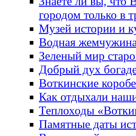
Знаете ли вы, что 
городом только в т
Музей истории и к
Водная жемчужин
Зеленый мир старо
Добрый дух богад
Воткинские короб
Как отдыхали наш
Теплоходы «Вотки
Памятные даты ис