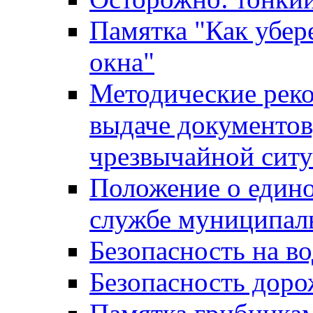
Памятка "Как убере
окна"
Методические рек
выдаче документов
чрезвычайной сит
Положение о един
службе муниципал
Безопасность на в
Безопасность дор