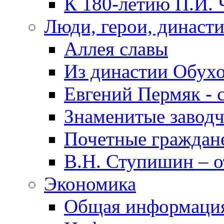
К 180-летию П.И. 
Люди, герои, династ
Аллея славы
Из династии Обух
Евгений Пермяк - 
Знаменитые заводч
Почетные граждан
В.Н. Ступишин – о
Экономика
Общая информаци