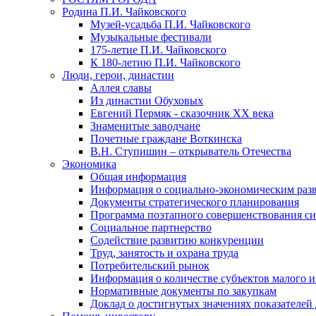
Родина П.И. Чайковского
Музей-усадьба П.И. Чайковского
Музыкальные фестивали
175-летие П.И. Чайковского
К 180-летию П.И. Чайковского
Люди, герои, династии
Аллея славы
Из династии Обуховых
Евгений Пермяк - сказочник XX века
Знаменитые заводчане
Почетные граждане Воткинска
В.Н. Ступишин – открыватель Отечества
Экономика
Общая информация
Информация о социально-экономическим раз
Документы стратегического планирования
Программа поэтапного совершенствования си
Социальное партнерство
Содействие развитию конкуренции
Труд, занятость и охрана труда
Потребительский рынок
Информация о количестве субъектов малого и
Нормативные документы по закупкам
Доклад о достигнутых значениях показателей