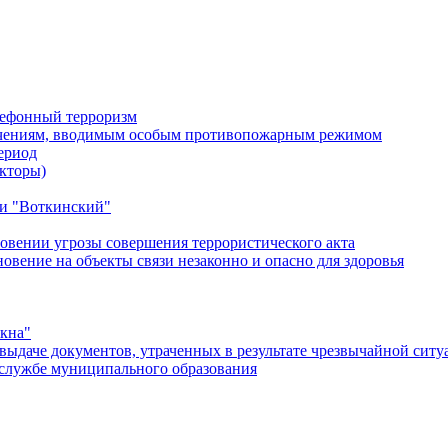
лефонный терроризм
ичениям, вводимым особым противопожарным режимом
ериод
кторы)
и "Воткинский"
овении угрозы совершения террористического акта
ение на объекты связи незаконно и опасно для здоровья
окна"
ыдаче документов, утраченных в результате чрезвычайной ситу
службе муниципального образования