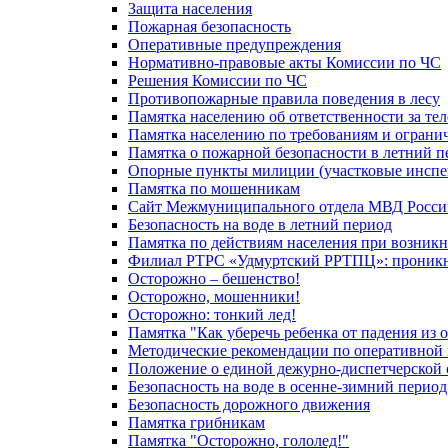
Защита населения
Пожарная безопасность
Оперативные предупреждения
Нормативно-правовые акты Комиссии по ЧС
Решения Комиссии по ЧС
Противопожарные правила поведения в лесу
Памятка населению об ответственности за те
Памятка населению по требованиям и огран
Памятка о пожарной безопасности в летний п
Опорные пункты милиции (участковые инспе
Памятка по мошенникам
Сайт Межмуниципального отдела МВД Росси
Безопасность на воде в летний период
Памятка по действиям населения при возникн
Филиал РТРС «Удмуртский РРТПЦ»: проникнов
Осторожно – бешенство!
Осторожно, мошенники!
Осторожно: тонкий лед!
Памятка "Как уберечь ребенка от падения из 
Методические рекомендации по оперативной в
Положение о единой дежурно-диспетчерской 
Безопасность на воде в осенне-зимний период
Безопасность дорожного движения
Памятка грибникам
Памятка "Осторожно, гололед!"