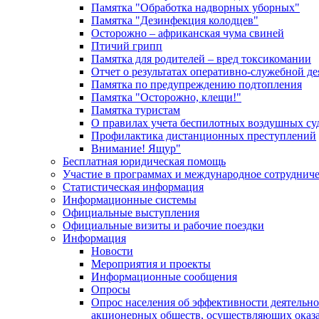
Памятка "Обработка надворных уборных"
Памятка "Дезинфекция колодцев"
Осторожно – африканская чума свиней
Птичий грипп
Памятка для родителей – вред токсикомании
Отчет о результатах оперативно-служебной д
Памятка по предупреждению подтопления
Памятка "Осторожно, клещи!"
Памятка туристам
О правилах учета беспилотных воздушных су
Профилактика дистанционных преступлений
Внимание! Ящур"
Бесплатная юридическая помощь
Участие в программах и международное сотруднич
Статистическая информация
Информационные системы
Официальные выступления
Официальные визиты и рабочие поездки
Информация
Новости
Мероприятия и проекты
Информационные сообщения
Опросы
Опрос населения об эффективности деятельн
акционерных обществ, осуществляющих оказа