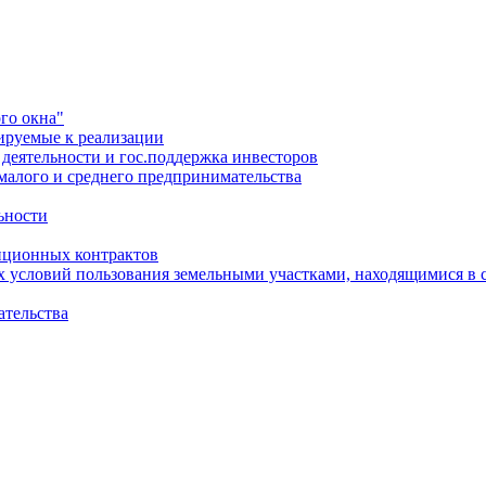
го окна"
ируемые к реализации
еятельности и гос.поддержка инвесторов
малого и среднего предпринимательства
ьности
иционных контрактов
х условий пользования земельными участками, находящимися в 
ательства