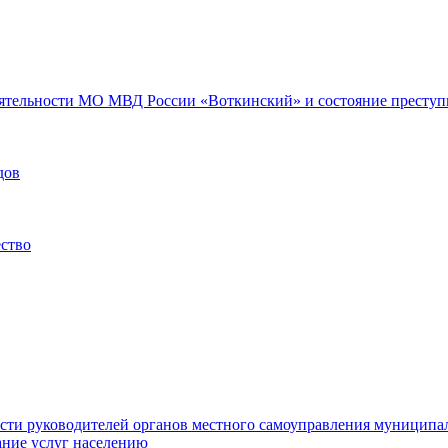
еятельности МО МВД России «Воткинский» и состояние преступн
дов
ество
ости руководителей органов местного самоуправления муниципа
ние услуг населению