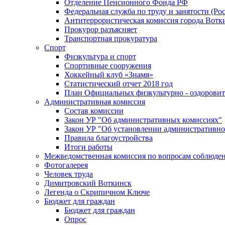
Отделение Пенсионного Фонда РФ
Федеральная служба по труду и занятости (Рос
Антитеррористическая комиссия города Вотк
Прокурор разъясняет
Транспортная прокуратура
Спорт
Физкультура и спорт
Спортивные сооружения
Хоккейный клуб «Знамя»
Статистический отчет 2018 год
План Официальных физкультурно - оздоровит
Административная комиссия
Состав комиссии
Закон УР "Об административных комиссиях"
Закон УР "Об установлении административно
Правила благоустройства
Итоги работы
Межведомственная комиссия по вопросам соблюдени
Фотогалерея
Человек труда
Димитровский Воткинск
Легенда о Скрипичном Ключе
Бюджет для граждан
Бюджет для граждан
Опрос