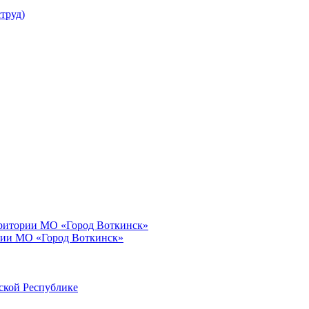
труд)
рритории МО «Город Воткинск»
рии МО «Город Воткинск»
ской Республике