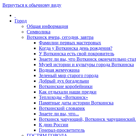
Вернуться к обычному виду
Город
Общая информация
Символика
Воткинск вчера, сегодня, завтра
Фамилии первых мастеровых
Когда у Воткинска день рождения?
У Воткинска есть свой покровитель
Знаете ли вы, что Воткинск окончательно стал
Музей истории и культуры города Воткинска
Водная жемчужина
Зеленый мир старого города
Добрый дух богадельни
Воткинские коробейники
Как отдыхали наши предки
Теплоходы «Воткинск»
Памятные даты истории Воткинска
Воткинский словарик
Знаете ли вы, что...
Воткинск чарующий, Воткинск чарущински
К дню России
Генерал-просветитель
ГОСТЯМ ГОРОДА