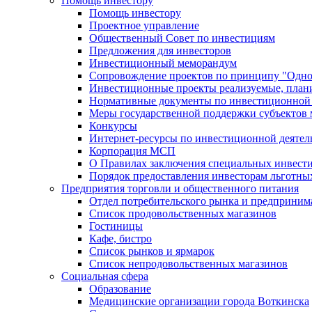
Помощь инвестору
Помощь инвестору
Проектное управление
Общественный Совет по инвестициям
Предложения для инвесторов
Инвестиционный меморандум
Сопровождение проектов по принципу "Oдно
Инвестиционные проекты реализуемые, план
Нормативные документы по инвестиционной д
Меры государственной поддержки субъектов 
Конкурсы
Интернет-ресурсы по инвестиционной деятел
Корпорация МСП
О Правилах заключения специальных инвест
Порядок предоставления инвесторам льготны
Предприятия торговли и общественного питания
Отдел потребительского рынка и предприним
Список продовольственных магазинов
Гостиницы
Кафе, бистро
Cписок рынков и ярмарок
Список непродовольственных магазинов
Социальная сфера
Образование
Медицинские организации города Воткинска