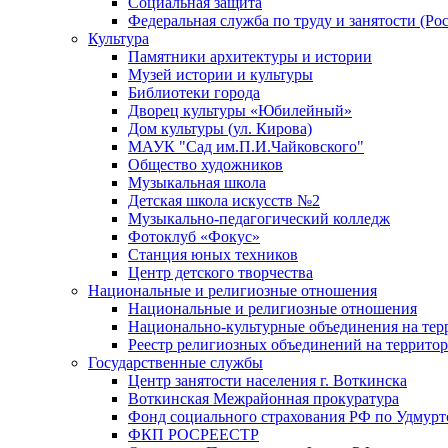
Социальная защита
Федеральная служба по труду и занятости (Рос
Культура
Памятники архитектуры и истории
Музей истории и культуры
Библиотеки города
Дворец культуры «Юбилейный»
Дом культуры (ул. Кирова)
МАУК "Сад им.П.И.Чайковского"
Общество художников
Музыкальная школа
Детская школа искусств №2
Музыкально-педагогический колледж
Фотоклуб «Фокус»
Станция юных техников
Центр детского творчества
Национальные и религиозные отношения
Национальные и религиозные отношения
Национально-культурные объединения на те
Реестр религиозных объединений на террито
Государственные службы
Центр занятости населения г. Воткинска
Воткинская Межрайонная прокуратура
Фонд социального страхования РФ по Удмурт
ФКП РОСРЕЕСТР