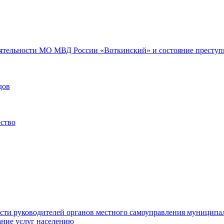
еятельности МО МВД России «Воткинский» и состояние преступн
дов
ество
ости руководителей органов местного самоуправления муниципа
ние услуг населению