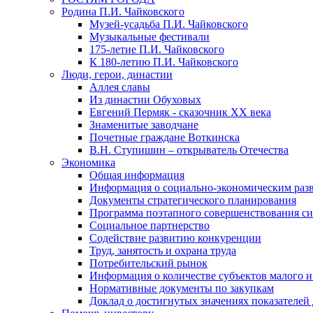
Родина П.И. Чайковского
Музей-усадьба П.И. Чайковского
Музыкальные фестивали
175-летие П.И. Чайковского
К 180-летию П.И. Чайковского
Люди, герои, династии
Аллея славы
Из династии Обуховых
Евгений Пермяк - сказочник XX века
Знаменитые заводчане
Почетные граждане Воткинска
В.Н. Ступишин – открыватель Отечества
Экономика
Общая информация
Информация о социально-экономическим раз
Документы стратегического планирования
Программа поэтапного совершенствования си
Социальное партнерство
Содействие развитию конкуренции
Труд, занятость и охрана труда
Потребительский рынок
Информация о количестве субъектов малого и
Нормативные документы по закупкам
Доклад о достигнутых значениях показателей