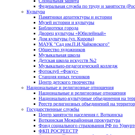
Социальная защита
Федеральная служба по труду и занятости (Рос
Культура
Памятники архитектуры и истории
Музей истории и культуры
Библиотеки города
Дворец культуры «Юбилейный»
Дом культуры (ул. Кирова)
МАУК "Сад им.П.И.Чайковского"
Общество художников
Музыкальная школа
Детская школа искусств №2
Музыкально-педагогический колледж
Фотоклуб «Фокус»
Станция юных техников
Центр детского творчества
Национальные и религиозные отношения
Национальные и религиозные отношения
Национально-культурные объединения на те
Реестр религиозных объединений на террито
Государственные службы
Центр занятости населения г. Воткинска
Воткинская Межрайонная прокуратура
Фонд социального страхования РФ по Удмурт
ФКП РОСРЕЕСТР