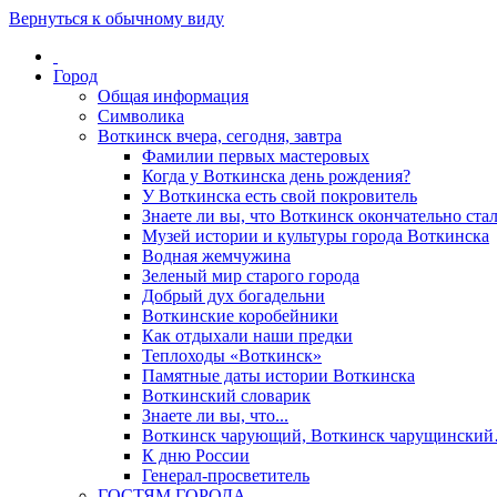
Вернуться к обычному виду
Город
Общая информация
Символика
Воткинск вчера, сегодня, завтра
Фамилии первых мастеровых
Когда у Воткинска день рождения?
У Воткинска есть свой покровитель
Знаете ли вы, что Воткинск окончательно стал
Музей истории и культуры города Воткинска
Водная жемчужина
Зеленый мир старого города
Добрый дух богадельни
Воткинские коробейники
Как отдыхали наши предки
Теплоходы «Воткинск»
Памятные даты истории Воткинска
Воткинский словарик
Знаете ли вы, что...
Воткинск чарующий, Воткинск чарущински
К дню России
Генерал-просветитель
ГОСТЯМ ГОРОДА