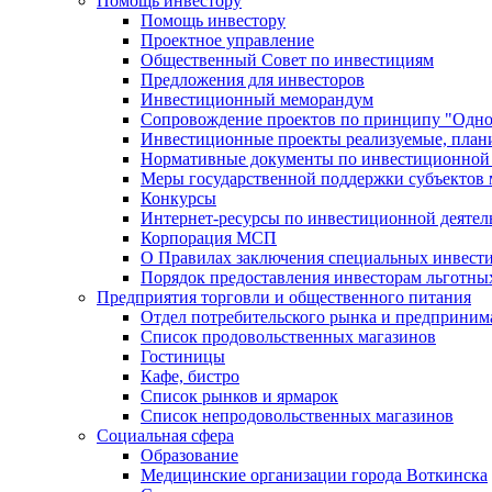
Помощь инвестору
Помощь инвестору
Проектное управление
Общественный Совет по инвестициям
Предложения для инвесторов
Инвестиционный меморандум
Сопровождение проектов по принципу "Oдно
Инвестиционные проекты реализуемые, план
Нормативные документы по инвестиционной д
Меры государственной поддержки субъектов 
Конкурсы
Интернет-ресурсы по инвестиционной деятел
Корпорация МСП
О Правилах заключения специальных инвест
Порядок предоставления инвесторам льготны
Предприятия торговли и общественного питания
Отдел потребительского рынка и предприним
Список продовольственных магазинов
Гостиницы
Кафе, бистро
Cписок рынков и ярмарок
Список непродовольственных магазинов
Социальная сфера
Образование
Медицинские организации города Воткинска