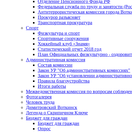
Отделение Пенсионного Фонда РФ
Федеральная служба по труду и занятости (Рос
Антитеррористическая комиссия города Вотк
Прокурор разъясняет
Транспортная прокуратура
Спорт
Физкультура и спорт
Спортивные сооружения
Хоккейный клуб «Знамя»
Статистический отчет 2018 год
План Официальных физкультурно - оздоровит
Административная комиссия
Состав комиссии
Закон УР "Об административных комиссиях"
Закон УР "Об установлении административно
Правила благоустройства
Итоги работы
Межведомственная комиссия по вопросам соблюдени
Фотогалерея
Человек труда
Димитровский Воткинск
Легенда о Скрипичном Ключе
Бюджет для граждан
Бюджет для граждан
Опрос