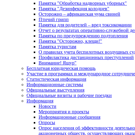
Памятка "Обработка надворных уборных"
Памятка "Дезинфекция колодцев"
Осторожно – африканская чума свиней
Птичий грипп
Памятка для родителей – вред токсикомании
Отчет о результатах оперативно-служебной д
Памятка по предупреждению подтопления
Памятка "Осторожно, клещи!"
Памятка туристам
О правилах учета беспилотных воздушных су
Профилактика дистанционных преступлений
Внимание! Ящур"
Бесплатная юридическая помощь
Участие в программах и международное сотруднич
Статистическая информация
Информационные системы
Официальные выступления
Официальные визиты и рабочие поездки
Информация
Новости
Мероприятия и проекты
Информационные сообщения
Опросы
Опрос населения об эффективности деятельн
акционерных обществ, осуществляющих оказа