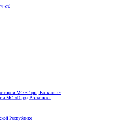
труд)
рритории МО «Город Воткинск»
рии МО «Город Воткинск»
ской Республике