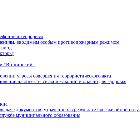
лефонный терроризм
ичениям, вводимым особым противопожарным режимом
ериод
кторы)
и "Воткинский"
овении угрозы совершения террористического акта
ение на объекты связи незаконно и опасно для здоровья
окна"
ыдаче документов, утраченных в результате чрезвычайной ситу
службе муниципального образования