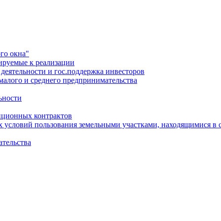
го окна"
ируемые к реализации
еятельности и гос.поддержка инвесторов
малого и среднего предпринимательства
ьности
иционных контрактов
х условий пользования земельными участками, находящимися в 
ательства