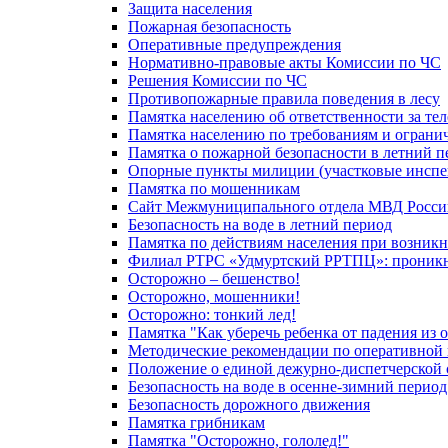
Защита населения
Пожарная безопасность
Оперативные предупреждения
Нормативно-правовые акты Комиссии по ЧС
Решения Комиссии по ЧС
Противопожарные правила поведения в лесу
Памятка населению об ответственности за те
Памятка населению по требованиям и огран
Памятка о пожарной безопасности в летний п
Опорные пункты милиции (участковые инспе
Памятка по мошенникам
Сайт Межмуниципального отдела МВД Росси
Безопасность на воде в летний период
Памятка по действиям населения при возникн
Филиал РТРС «Удмуртский РРТПЦ»: проникнов
Осторожно – бешенство!
Осторожно, мошенники!
Осторожно: тонкий лед!
Памятка "Как уберечь ребенка от падения из 
Методические рекомендации по оперативной в
Положение о единой дежурно-диспетчерской 
Безопасность на воде в осенне-зимний период
Безопасность дорожного движения
Памятка грибникам
Памятка "Осторожно, гололед!"