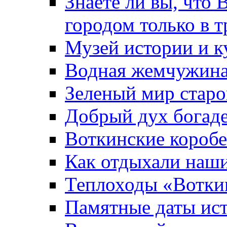
Знаете ли вы, что 
городом только в т
Музей истории и к
Водная жемчужин
Зеленый мир старо
Добрый дух богад
Воткинские короб
Как отдыхали наш
Теплоходы «Вотки
Памятные даты ис