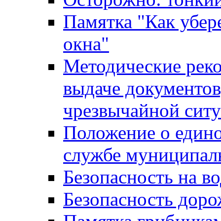
Памятка "Как убере
окна"
Методические рек
выдаче документов
чрезвычайной сит
Положение о един
службе муниципал
Безопасность на в
Безопасность дор