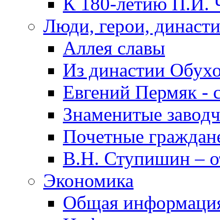
К 180-летию П.И. 
Люди, герои, династ
Аллея славы
Из династии Обух
Евгений Пермяк - 
Знаменитые заводч
Почетные граждан
В.Н. Ступишин – о
Экономика
Общая информаци