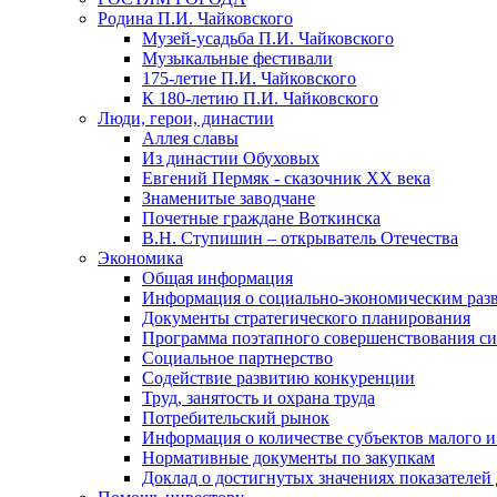
Родина П.И. Чайковского
Музей-усадьба П.И. Чайковского
Музыкальные фестивали
175-летие П.И. Чайковского
К 180-летию П.И. Чайковского
Люди, герои, династии
Аллея славы
Из династии Обуховых
Евгений Пермяк - сказочник XX века
Знаменитые заводчане
Почетные граждане Воткинска
В.Н. Ступишин – открыватель Отечества
Экономика
Общая информация
Информация о социально-экономическим раз
Документы стратегического планирования
Программа поэтапного совершенствования си
Социальное партнерство
Содействие развитию конкуренции
Труд, занятость и охрана труда
Потребительский рынок
Информация о количестве субъектов малого и
Нормативные документы по закупкам
Доклад о достигнутых значениях показателей