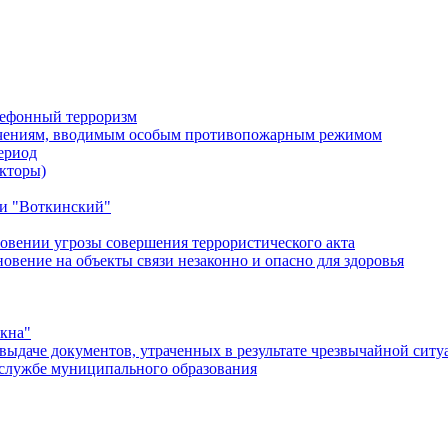
лефонный терроризм
ичениям, вводимым особым противопожарным режимом
ериод
кторы)
и "Воткинский"
овении угрозы совершения террористического акта
ение на объекты связи незаконно и опасно для здоровья
окна"
ыдаче документов, утраченных в результате чрезвычайной ситу
службе муниципального образования