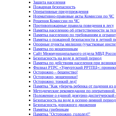
Защита населения
Пожарная безопасность
Оперативные предупреждения
Нормативно-правовые акты Комиссии по ЧС
Решения Комиссии по ЧС
Противопожарные правила поведения в лесу
Памятка населению об ответственности за те
Памятка населению по требованиям и огран
Памятка о пожарной безопасности в летний п
Опорные пункты милиции (участковые инспе
Памятка по мошенникам
Сайт Межмуниципального отдела МВД Росси
Безопасность на воде в летний период
Памятка по действиям населения при возникн
Филиал РТРС «Удмуртский РРТПЦ»: проникнов
Осторожно – бешенство!
Осторожно, мошенники!
Осторожно: тонкий лед!
Памятка "Как уберечь ребенка от падения из 
Методические рекомендации по оперативной в
Положение о единой дежурно-диспетчерской 
Безопасность на воде в осенне-зимний период
Безопасность дорожного движения
Памятка грибникам
Памятка "Осторожно, гололед!"