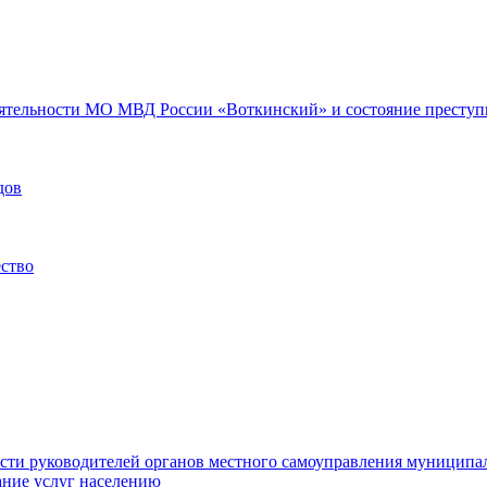
еятельности МО МВД России «Воткинский» и состояние преступн
дов
ество
ости руководителей органов местного самоуправления муниципа
ние услуг населению