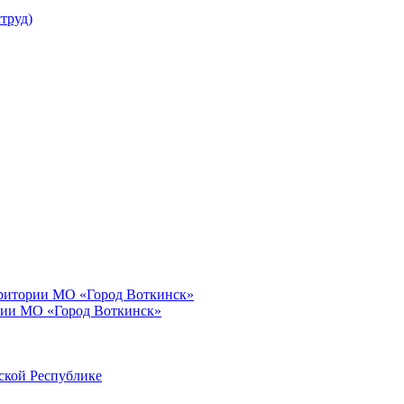
труд)
рритории МО «Город Воткинск»
рии МО «Город Воткинск»
ской Республике