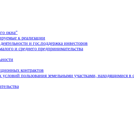
го окна"
ируемые к реализации
еятельности и гос.поддержка инвесторов
малого и среднего предпринимательства
ьности
иционных контрактов
х условий пользования земельными участками, находящимися в 
ательства