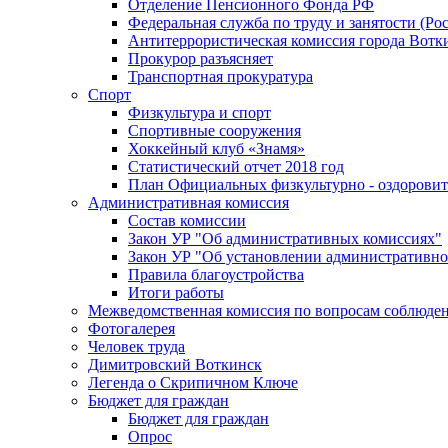
Отделение Пенсионного Фонда РФ
Федеральная служба по труду и занятости (Рос
Антитеррористическая комиссия города Вотк
Прокурор разъясняет
Транспортная прокуратура
Спорт
Физкультура и спорт
Спортивные сооружения
Хоккейный клуб «Знамя»
Статистический отчет 2018 год
План Официальных физкультурно - оздоровит
Административная комиссия
Состав комиссии
Закон УР "Об административных комиссиях"
Закон УР "Об установлении административно
Правила благоустройства
Итоги работы
Межведомственная комиссия по вопросам соблюдени
Фотогалерея
Человек труда
Димитровский Воткинск
Легенда о Скрипичном Ключе
Бюджет для граждан
Бюджет для граждан
Опрос