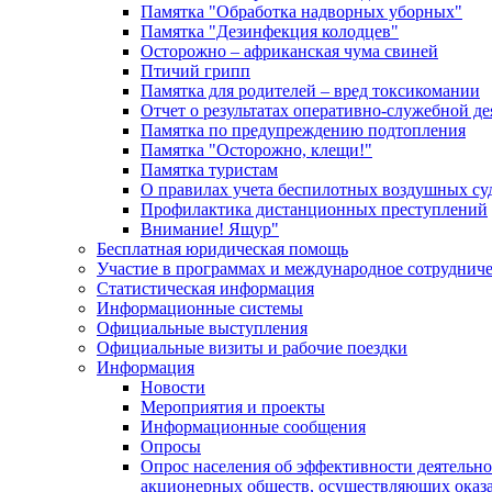
Памятка "Обработка надворных уборных"
Памятка "Дезинфекция колодцев"
Осторожно – африканская чума свиней
Птичий грипп
Памятка для родителей – вред токсикомании
Отчет о результатах оперативно-служебной д
Памятка по предупреждению подтопления
Памятка "Осторожно, клещи!"
Памятка туристам
О правилах учета беспилотных воздушных су
Профилактика дистанционных преступлений
Внимание! Ящур"
Бесплатная юридическая помощь
Участие в программах и международное сотруднич
Статистическая информация
Информационные системы
Официальные выступления
Официальные визиты и рабочие поездки
Информация
Новости
Мероприятия и проекты
Информационные сообщения
Опросы
Опрос населения об эффективности деятельн
акционерных обществ, осуществляющих оказа