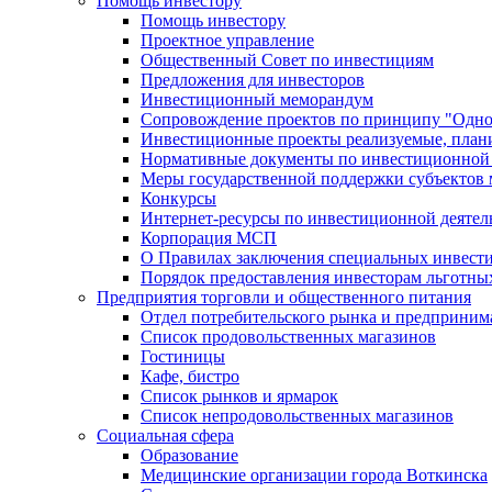
Помощь инвестору
Помощь инвестору
Проектное управление
Общественный Совет по инвестициям
Предложения для инвесторов
Инвестиционный меморандум
Сопровождение проектов по принципу "Oдно
Инвестиционные проекты реализуемые, план
Нормативные документы по инвестиционной д
Меры государственной поддержки субъектов 
Конкурсы
Интернет-ресурсы по инвестиционной деятел
Корпорация МСП
О Правилах заключения специальных инвест
Порядок предоставления инвесторам льготны
Предприятия торговли и общественного питания
Отдел потребительского рынка и предприним
Список продовольственных магазинов
Гостиницы
Кафе, бистро
Cписок рынков и ярмарок
Список непродовольственных магазинов
Социальная сфера
Образование
Медицинские организации города Воткинска