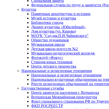
Социальная защита
Федеральная служба по труду и занятости (Рос
Культура
Памятники архитектуры и истории
Музей истории и культуры
Библиотеки города
Дворец культуры «Юбилейный»
Дом культуры (ул. Кирова)
МАУК "Сад им.П.И.Чайковского"
Общество художников
Музыкальная школа
Детская школа искусств №2
Музыкально-педагогический колледж
Фотоклуб «Фокус»
Станция юных техников
Центр детского творчества
Национальные и религиозные отношения
Национальные и религиозные отношения
Национально-культурные объединения на те
Реестр религиозных объединений на террито
Государственные службы
Центр занятости населения г. Воткинска
Воткинская Межрайонная прокуратура
Фонд социального страхования РФ по Удмурт
ФКП РОСРЕЕСТР