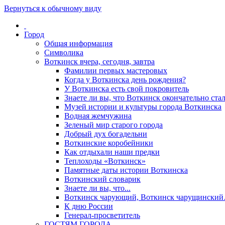
Вернуться к обычному виду
Город
Общая информация
Символика
Воткинск вчера, сегодня, завтра
Фамилии первых мастеровых
Когда у Воткинска день рождения?
У Воткинска есть свой покровитель
Знаете ли вы, что Воткинск окончательно стал
Музей истории и культуры города Воткинска
Водная жемчужина
Зеленый мир старого города
Добрый дух богадельни
Воткинские коробейники
Как отдыхали наши предки
Теплоходы «Воткинск»
Памятные даты истории Воткинска
Воткинский словарик
Знаете ли вы, что...
Воткинск чарующий, Воткинск чарущински
К дню России
Генерал-просветитель
ГОСТЯМ ГОРОДА