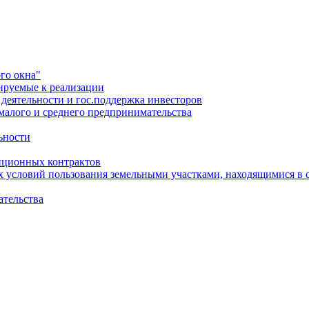
го окна"
ируемые к реализации
еятельности и гос.поддержка инвесторов
малого и среднего предпринимательства
ьности
иционных контрактов
х условий пользования земельными участками, находящимися в 
ательства