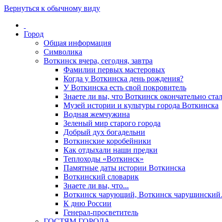
Вернуться к обычному виду
Город
Общая информация
Символика
Воткинск вчера, сегодня, завтра
Фамилии первых мастеровых
Когда у Воткинска день рождения?
У Воткинска есть свой покровитель
Знаете ли вы, что Воткинск окончательно стал
Музей истории и культуры города Воткинска
Водная жемчужина
Зеленый мир старого города
Добрый дух богадельни
Воткинские коробейники
Как отдыхали наши предки
Теплоходы «Воткинск»
Памятные даты истории Воткинска
Воткинский словарик
Знаете ли вы, что...
Воткинск чарующий, Воткинск чарущински
К дню России
Генерал-просветитель
ГОСТЯМ ГОРОДА