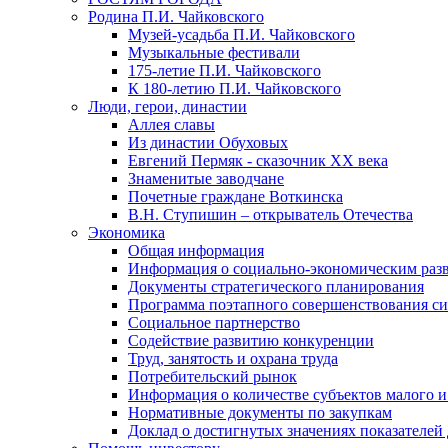
Родина П.И. Чайковского
Музей-усадьба П.И. Чайковского
Музыкальные фестивали
175-летие П.И. Чайковского
К 180-летию П.И. Чайковского
Люди, герои, династии
Аллея славы
Из династии Обуховых
Евгений Пермяк - сказочник XX века
Знаменитые заводчане
Почетные граждане Воткинска
В.Н. Ступишин – открыватель Отечества
Экономика
Общая информация
Информация о социально-экономическим раз
Документы стратегического планирования
Программа поэтапного совершенствования си
Социальное партнерство
Содействие развитию конкуренции
Труд, занятость и охрана труда
Потребительский рынок
Информация о количестве субъектов малого и
Нормативные документы по закупкам
Доклад о достигнутых значениях показателей