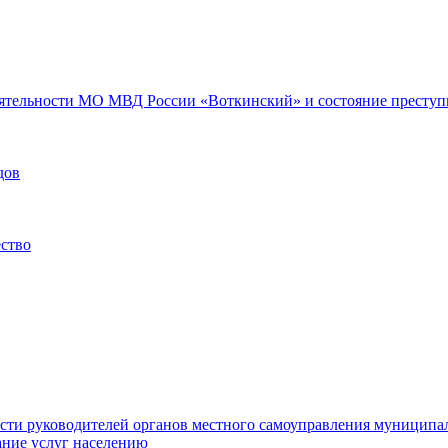
еятельности МО МВД России «Воткинский» и состояние преступн
дов
ество
ости руководителей органов местного самоуправления муниципа
ние услуг населению