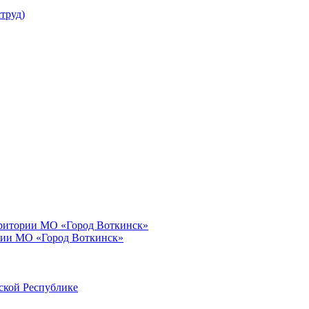
труд)
рритории МО «Город Воткинск»
рии МО «Город Воткинск»
ской Республике