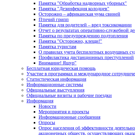
Памятка "Обработка надворных уборных"
Памятка "Дезинфекция колодцев"
Осторожно – африканская чума свиней
Птичий грипп
Памятка для родителей – вред токсикомании
Отчет о результатах оперативно-служебной д
Памятка по предупреждению подтопления
Памятка "Осторожно, клещи!"
Памятка туристам
О правилах учета беспилотных воздушных су
Профилактика дистанционных преступлений
Внимание! Ящур"
Бесплатная юридическая помощь
Участие в программах и международное сотруднич
Статистическая информация
Информационные системы
Официальные выступления
Официальные визиты и рабочие поездки
Информация
Новости
Мероприятия и проекты
Информационные сообщения
Опросы
Опрос населения об эффективности деятельн
акционерных обществ, осуществляющих оказа