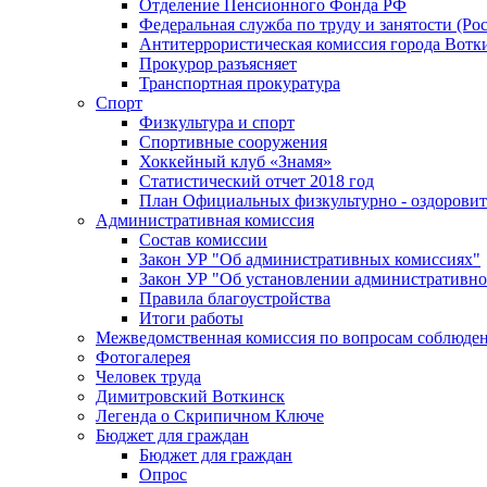
Отделение Пенсионного Фонда РФ
Федеральная служба по труду и занятости (Рос
Антитеррористическая комиссия города Вотк
Прокурор разъясняет
Транспортная прокуратура
Спорт
Физкультура и спорт
Спортивные сооружения
Хоккейный клуб «Знамя»
Статистический отчет 2018 год
План Официальных физкультурно - оздоровит
Административная комиссия
Состав комиссии
Закон УР "Об административных комиссиях"
Закон УР "Об установлении административно
Правила благоустройства
Итоги работы
Межведомственная комиссия по вопросам соблюдени
Фотогалерея
Человек труда
Димитровский Воткинск
Легенда о Скрипичном Ключе
Бюджет для граждан
Бюджет для граждан
Опрос