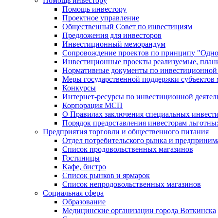
Помощь инвестору
Помощь инвестору
Проектное управление
Общественный Совет по инвестициям
Предложения для инвесторов
Инвестиционный меморандум
Сопровождение проектов по принципу "Oдно
Инвестиционные проекты реализуемые, план
Нормативные документы по инвестиционной д
Меры государственной поддержки субъектов 
Конкурсы
Интернет-ресурсы по инвестиционной деятел
Корпорация МСП
О Правилах заключения специальных инвест
Порядок предоставления инвесторам льготны
Предприятия торговли и общественного питания
Отдел потребительского рынка и предприним
Список продовольственных магазинов
Гостиницы
Кафе, бистро
Cписок рынков и ярмарок
Список непродовольственных магазинов
Социальная сфера
Образование
Медицинские организации города Воткинска