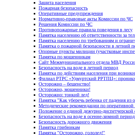
Защита населения
Пожарная безопасность
Оперативные предупреждения
Нормативно-правовые акты Комиссии по ЧС
Решения Комиссии по ЧС
Противопожарные правила поведения в лесу
Памятка населению об ответственности за те
Памятка населению по требованиям и огран
Памятка о пожарной безопасности в летний п
Опорные пункты милиции (участковые инспе
Памятка по мошенникам
Сайт Межмуниципального отдела МВД Росси
Безопасность на воде в летний период
Памятка по действиям населения при возникн
Филиал РТРС «Удмуртский РРТПЦ»: проникнов
Осторожно – бешенство!
Осторожно, мошенники!
Осторожно: тонкий лед!
Памятка "Как уберечь ребенка от падения из 
Методические рекомендации по оперативной в
Положение о единой дежурно-диспетчерской 
Безопасность на воде в осенне-зимний период
Безопасность дорожного движения
Памятка грибникам
Памятка "Осторожно, гололед!"