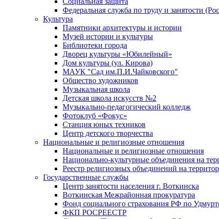
Социальная защита
Федеральная служба по труду и занятости (Рос
Культура
Памятники архитектуры и истории
Музей истории и культуры
Библиотеки города
Дворец культуры «Юбилейный»
Дом культуры (ул. Кирова)
МАУК "Сад им.П.И.Чайковского"
Общество художников
Музыкальная школа
Детская школа искусств №2
Музыкально-педагогический колледж
Фотоклуб «Фокус»
Станция юных техников
Центр детского творчества
Национальные и религиозные отношения
Национальные и религиозные отношения
Национально-культурные объединения на те
Реестр религиозных объединений на террито
Государственные службы
Центр занятости населения г. Воткинска
Воткинская Межрайонная прокуратура
Фонд социального страхования РФ по Удмурт
ФКП РОСРЕЕСТР