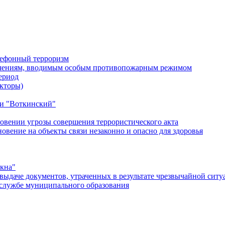
лефонный терроризм
ичениям, вводимым особым противопожарным режимом
ериод
кторы)
и "Воткинский"
овении угрозы совершения террористического акта
ение на объекты связи незаконно и опасно для здоровья
окна"
ыдаче документов, утраченных в результате чрезвычайной ситу
службе муниципального образования