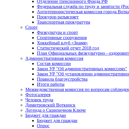
Отделение Пенсионного Фонда РФ
Федеральная служба по труду и занятости (Рос
Антитеррористическая комиссия города Вотк
Прокурор разъясняет
Транспортная прокуратура
Спорт
Физкультура и спорт
Спортивные сооружения
Хоккейный клуб «Знамя»
Статистический отчет 2018 год
План Официальных физкультурно - оздоровит
Административная комиссия
Состав комиссии
Закон УР "Об административных комиссиях"
Закон УР "Об установлении административно
Правила благоустройства
Итоги работы
Межведомственная комиссия по вопросам соблюдени
Фотогалерея
Человек труда
Димитровский Воткинск
Легенда о Скрипичном Ключе
Бюджет для граждан
Бюджет для граждан
Опрос