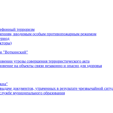
лефонный терроризм
ичениям, вводимым особым противопожарным режимом
ериод
кторы)
и "Воткинский"
овении угрозы совершения террористического акта
ение на объекты связи незаконно и опасно для здоровья
окна"
ыдаче документов, утраченных в результате чрезвычайной ситу
службе муниципального образования