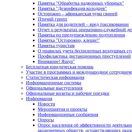
Памятка "Обработка надворных уборных"
Памятка "Дезинфекция колодцев"
Осторожно – африканская чума свиней
Птичий грипп
Памятка для родителей – вред токсикомании
Отчет о результатах оперативно-служебной д
Памятка по предупреждению подтопления
Памятка "Осторожно, клещи!"
Памятка туристам
О правилах учета беспилотных воздушных су
Профилактика дистанционных преступлений
Внимание! Ящур"
Бесплатная юридическая помощь
Участие в программах и международное сотруднич
Статистическая информация
Информационные системы
Официальные выступления
Официальные визиты и рабочие поездки
Информация
Новости
Мероприятия и проекты
Информационные сообщения
Опросы
Опрос населения об эффективности деятельн
акционерных обществ, осуществляющих оказа