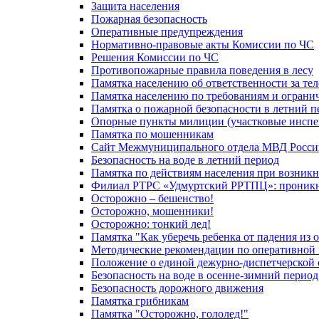
Защита населения
Пожарная безопасность
Оперативные предупреждения
Нормативно-правовые акты Комиссии по ЧС
Решения Комиссии по ЧС
Противопожарные правила поведения в лесу
Памятка населению об ответственности за те
Памятка населению по требованиям и огран
Памятка о пожарной безопасности в летний п
Опорные пункты милиции (участковые инспе
Памятка по мошенникам
Сайт Межмуниципального отдела МВД Росси
Безопасность на воде в летний период
Памятка по действиям населения при возникн
Филиал РТРС «Удмуртский РРТПЦ»: проникнов
Осторожно – бешенство!
Осторожно, мошенники!
Осторожно: тонкий лед!
Памятка "Как уберечь ребенка от падения из 
Методические рекомендации по оперативной в
Положение о единой дежурно-диспетчерской 
Безопасность на воде в осенне-зимний период
Безопасность дорожного движения
Памятка грибникам
Памятка "Осторожно, гололед!"