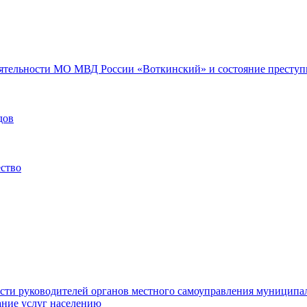
еятельности МО МВД России «Воткинский» и состояние преступн
дов
ество
ости руководителей органов местного самоуправления муниципа
ние услуг населению