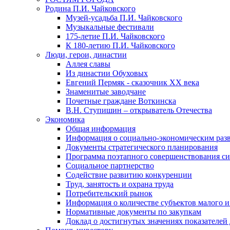
Родина П.И. Чайковского
Музей-усадьба П.И. Чайковского
Музыкальные фестивали
175-летие П.И. Чайковского
К 180-летию П.И. Чайковского
Люди, герои, династии
Аллея славы
Из династии Обуховых
Евгений Пермяк - сказочник XX века
Знаменитые заводчане
Почетные граждане Воткинска
В.Н. Ступишин – открыватель Отечества
Экономика
Общая информация
Информация о социально-экономическим раз
Документы стратегического планирования
Программа поэтапного совершенствования си
Социальное партнерство
Содействие развитию конкуренции
Труд, занятость и охрана труда
Потребительский рынок
Информация о количестве субъектов малого и
Нормативные документы по закупкам
Доклад о достигнутых значениях показателей