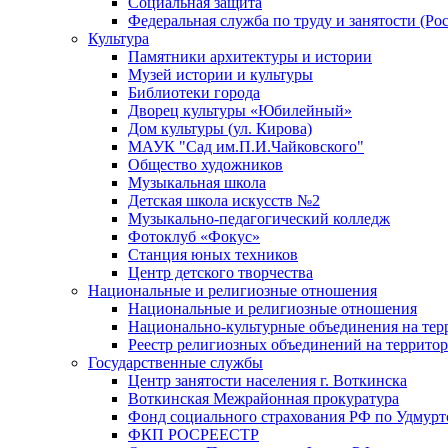
Социальная защита
Федеральная служба по труду и занятости (Рос
Культура
Памятники архитектуры и истории
Музей истории и культуры
Библиотеки города
Дворец культуры «Юбилейный»
Дом культуры (ул. Кирова)
МАУК "Сад им.П.И.Чайковского"
Общество художников
Музыкальная школа
Детская школа искусств №2
Музыкально-педагогический колледж
Фотоклуб «Фокус»
Станция юных техников
Центр детского творчества
Национальные и религиозные отношения
Национальные и религиозные отношения
Национально-культурные объединения на те
Реестр религиозных объединений на террито
Государственные службы
Центр занятости населения г. Воткинска
Воткинская Межрайонная прокуратура
Фонд социального страхования РФ по Удмурт
ФКП РОСРЕЕСТР