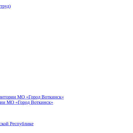
труд)
рритории МО «Город Воткинск»
рии МО «Город Воткинск»
ской Республике