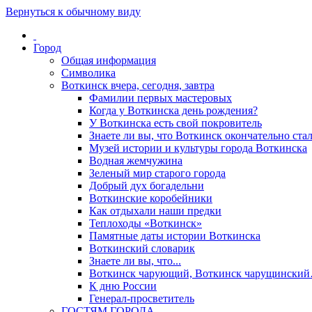
Вернуться к обычному виду
Город
Общая информация
Символика
Воткинск вчера, сегодня, завтра
Фамилии первых мастеровых
Когда у Воткинска день рождения?
У Воткинска есть свой покровитель
Знаете ли вы, что Воткинск окончательно стал
Музей истории и культуры города Воткинска
Водная жемчужина
Зеленый мир старого города
Добрый дух богадельни
Воткинские коробейники
Как отдыхали наши предки
Теплоходы «Воткинск»
Памятные даты истории Воткинска
Воткинский словарик
Знаете ли вы, что...
Воткинск чарующий, Воткинск чарущински
К дню России
Генерал-просветитель
ГОСТЯМ ГОРОДА