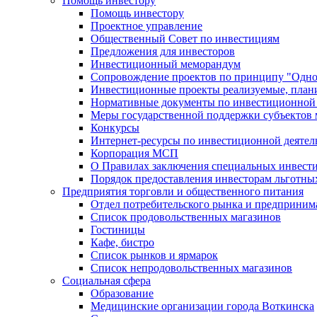
Помощь инвестору
Помощь инвестору
Проектное управление
Общественный Совет по инвестициям
Предложения для инвесторов
Инвестиционный меморандум
Сопровождение проектов по принципу "Oдно
Инвестиционные проекты реализуемые, план
Нормативные документы по инвестиционной д
Меры государственной поддержки субъектов 
Конкурсы
Интернет-ресурсы по инвестиционной деятел
Корпорация МСП
О Правилах заключения специальных инвест
Порядок предоставления инвесторам льготны
Предприятия торговли и общественного питания
Отдел потребительского рынка и предприним
Список продовольственных магазинов
Гостиницы
Кафе, бистро
Cписок рынков и ярмарок
Список непродовольственных магазинов
Социальная сфера
Образование
Медицинские организации города Воткинска