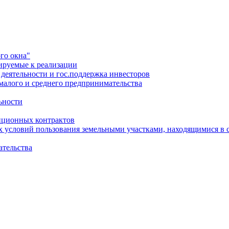
го окна"
ируемые к реализации
еятельности и гос.поддержка инвесторов
малого и среднего предпринимательства
ьности
иционных контрактов
х условий пользования земельными участками, находящимися в 
ательства