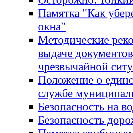
Памятка "Как убере
окна"
Методические рек
выдаче документов
чрезвычайной сит
Положение о един
службе муниципал
Безопасность на в
Безопасность дор