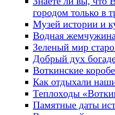
Знаете ли вы, что 
городом только в т
Музей истории и к
Водная жемчужин
Зеленый мир старо
Добрый дух богад
Воткинские короб
Как отдыхали наш
Теплоходы «Вотки
Памятные даты ис