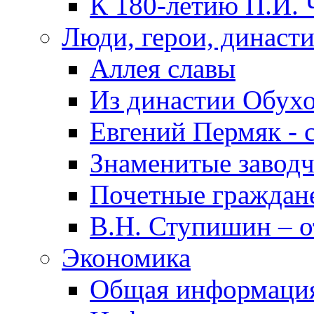
К 180-летию П.И. 
Люди, герои, династ
Аллея славы
Из династии Обух
Евгений Пермяк - 
Знаменитые заводч
Почетные граждан
В.Н. Ступишин – о
Экономика
Общая информаци