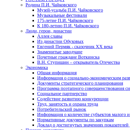
Родина П.И. Чайковского
Музей-усадьба П.И. Чайковского
Музыкальные фестивали
175-летие П.И. Чайковского
К 180-летию П.И. Чайковского
Люди, герои, династии
Аллея славы
Из династии Обуховых
Евгений Пермяк - сказочник XX века
Знаменитые заводчане
Почетные граждане Воткинска
В.Н. Ступишин – открыватель Отечества
Экономика
Общая информация
Информация о социально-экономическим раз
Документы стратегического планирования
Программа поэтапного совершенствования си
Социальное партнерство
Содействие развитию конкуренции
Труд, занятость и охрана труда
Потребительский рынок
Информация о количестве субъектов малого и
Нормативные документы по закупкам
Доклад о достигнутых значениях показателей