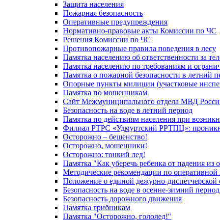
Защита населения
Пожарная безопасность
Оперативные предупреждения
Нормативно-правовые акты Комиссии по ЧС
Решения Комиссии по ЧС
Противопожарные правила поведения в лесу
Памятка населению об ответственности за те
Памятка населению по требованиям и огран
Памятка о пожарной безопасности в летний п
Опорные пункты милиции (участковые инспе
Памятка по мошенникам
Сайт Межмуниципального отдела МВД Росси
Безопасность на воде в летний период
Памятка по действиям населения при возникн
Филиал РТРС «Удмуртский РРТПЦ»: проникнов
Осторожно – бешенство!
Осторожно, мошенники!
Осторожно: тонкий лед!
Памятка "Как уберечь ребенка от падения из 
Методические рекомендации по оперативной в
Положение о единой дежурно-диспетчерской 
Безопасность на воде в осенне-зимний период
Безопасность дорожного движения
Памятка грибникам
Памятка "Осторожно, гололед!"