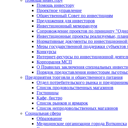
Помощь инвестору
Помощь инвестору
Проектное управление
Общественный Совет по инвестициям
Предложения для инвесторов
Инвестиционный меморандум
Сопровождение проектов по принципу "Oдно
Инвестиционные проекты реализуемые, план
Нормативные документы по инвестиционной д
Меры государственной поддержки субъектов 
Конкурсы
Интернет-ресурсы по инвестиционной деятел
Корпорация МСП
О Правилах заключения специальных инвест
Порядок предоставления инвесторам льготны
Предприятия торговли и общественного питания
Отдел потребительского рынка и предприним
Список продовольственных магазинов
Гостиницы
Кафе, бистро
Cписок рынков и ярмарок
Список непродовольственных магазинов
Социальная сфера
Образование
Медицинские организации города Воткинска