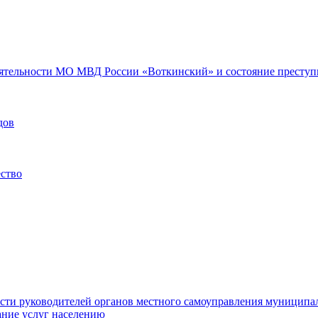
еятельности МО МВД России «Воткинский» и состояние преступн
дов
ество
ости руководителей органов местного самоуправления муниципа
ние услуг населению