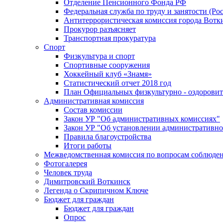
Отделение Пенсионного Фонда РФ
Федеральная служба по труду и занятости (Рос
Антитеррористическая комиссия города Вотк
Прокурор разъясняет
Транспортная прокуратура
Спорт
Физкультура и спорт
Спортивные сооружения
Хоккейный клуб «Знамя»
Статистический отчет 2018 год
План Официальных физкультурно - оздоровит
Административная комиссия
Состав комиссии
Закон УР "Об административных комиссиях"
Закон УР "Об установлении административно
Правила благоустройства
Итоги работы
Межведомственная комиссия по вопросам соблюдени
Фотогалерея
Человек труда
Димитровский Воткинск
Легенда о Скрипичном Ключе
Бюджет для граждан
Бюджет для граждан
Опрос