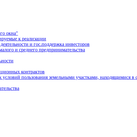
го окна"
ируемые к реализации
еятельности и гос.поддержка инвесторов
малого и среднего предпринимательства
ьности
иционных контрактов
х условий пользования земельными участками, находящимися в 
ательства