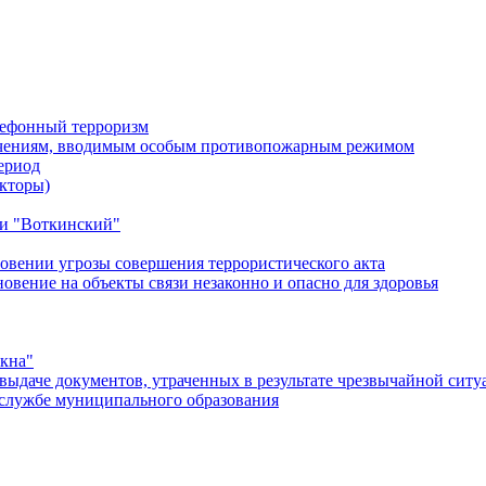
лефонный терроризм
ичениям, вводимым особым противопожарным режимом
ериод
кторы)
и "Воткинский"
овении угрозы совершения террористического акта
ение на объекты связи незаконно и опасно для здоровья
окна"
ыдаче документов, утраченных в результате чрезвычайной ситу
службе муниципального образования