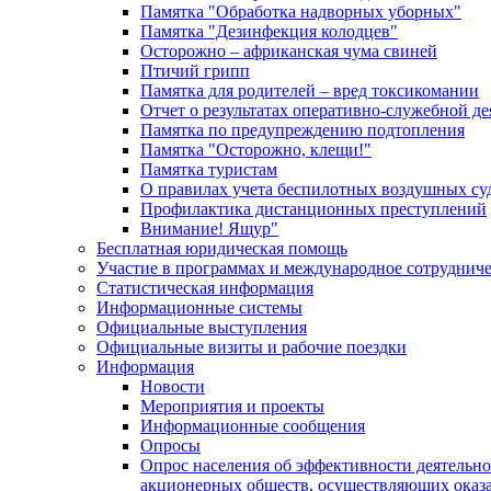
Памятка "Обработка надворных уборных"
Памятка "Дезинфекция колодцев"
Осторожно – африканская чума свиней
Птичий грипп
Памятка для родителей – вред токсикомании
Отчет о результатах оперативно-служебной д
Памятка по предупреждению подтопления
Памятка "Осторожно, клещи!"
Памятка туристам
О правилах учета беспилотных воздушных су
Профилактика дистанционных преступлений
Внимание! Ящур"
Бесплатная юридическая помощь
Участие в программах и международное сотруднич
Статистическая информация
Информационные системы
Официальные выступления
Официальные визиты и рабочие поездки
Информация
Новости
Мероприятия и проекты
Информационные сообщения
Опросы
Опрос населения об эффективности деятельн
акционерных обществ, осуществляющих оказа