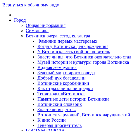
Вернуться к обычному виду
Город
Общая информация
Символика
Воткинск вчера, сегодня, завтра
Фамилии первых мастеровых
Когда у Воткинска день рождения?
У Воткинска есть свой покровитель
Знаете ли вы, что Воткинск окончательно стал
Музей истории и культуры города Воткинска
Водная жемчужина
Зеленый мир старого города
Добрый дух богадельни
Воткинские коробейники
Как отдыхали наши предки
Теплоходы «Воткинск»
Памятные даты истории Воткинска
Воткинский словарик
Знаете ли вы, что...
Воткинск чарующий, Воткинск чарущински
К дню России
Генерал-просветитель
ГОСТЯМ ГОРОДА