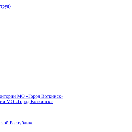
труд)
рритории МО «Город Воткинск»
рии МО «Город Воткинск»
ской Республике