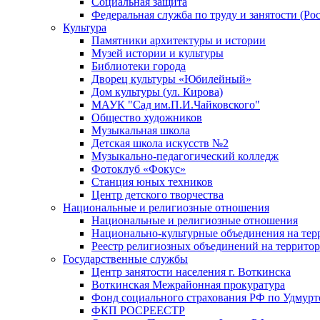
Социальная защита
Федеральная служба по труду и занятости (Рос
Культура
Памятники архитектуры и истории
Музей истории и культуры
Библиотеки города
Дворец культуры «Юбилейный»
Дом культуры (ул. Кирова)
МАУК "Сад им.П.И.Чайковского"
Общество художников
Музыкальная школа
Детская школа искусств №2
Музыкально-педагогический колледж
Фотоклуб «Фокус»
Станция юных техников
Центр детского творчества
Национальные и религиозные отношения
Национальные и религиозные отношения
Национально-культурные объединения на те
Реестр религиозных объединений на террито
Государственные службы
Центр занятости населения г. Воткинска
Воткинская Межрайонная прокуратура
Фонд социального страхования РФ по Удмурт
ФКП РОСРЕЕСТР