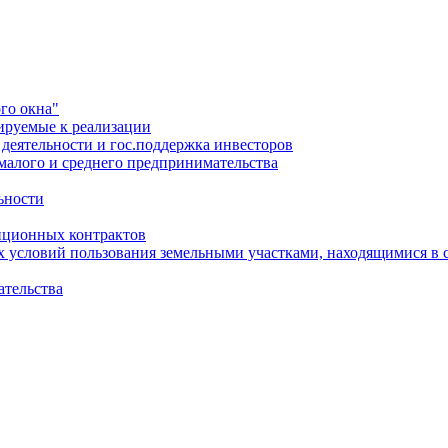
го окна"
ируемые к реализации
еятельности и гос.поддержка инвесторов
малого и среднего предпринимательства
ьности
иционных контрактов
х условий пользования земельными участками, находящимися в 
ательства