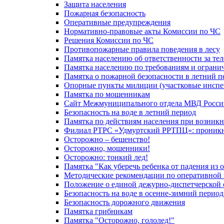
Защита населения
Пожарная безопасность
Оперативные предупреждения
Нормативно-правовые акты Комиссии по ЧС
Решения Комиссии по ЧС
Противопожарные правила поведения в лесу
Памятка населению об ответственности за те
Памятка населению по требованиям и огран
Памятка о пожарной безопасности в летний п
Опорные пункты милиции (участковые инспе
Памятка по мошенникам
Сайт Межмуниципального отдела МВД Росси
Безопасность на воде в летний период
Памятка по действиям населения при возникн
Филиал РТРС «Удмуртский РРТПЦ»: проникнов
Осторожно – бешенство!
Осторожно, мошенники!
Осторожно: тонкий лед!
Памятка "Как уберечь ребенка от падения из 
Методические рекомендации по оперативной в
Положение о единой дежурно-диспетчерской 
Безопасность на воде в осенне-зимний период
Безопасность дорожного движения
Памятка грибникам
Памятка "Осторожно, гололед!"