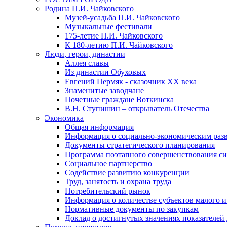
Родина П.И. Чайковского
Музей-усадьба П.И. Чайковского
Музыкальные фестивали
175-летие П.И. Чайковского
К 180-летию П.И. Чайковского
Люди, герои, династии
Аллея славы
Из династии Обуховых
Евгений Пермяк - сказочник XX века
Знаменитые заводчане
Почетные граждане Воткинска
В.Н. Ступишин – открыватель Отечества
Экономика
Общая информация
Информация о социально-экономическим раз
Документы стратегического планирования
Программа поэтапного совершенствования си
Социальное партнерство
Содействие развитию конкуренции
Труд, занятость и охрана труда
Потребительский рынок
Информация о количестве субъектов малого и
Нормативные документы по закупкам
Доклад о достигнутых значениях показателей