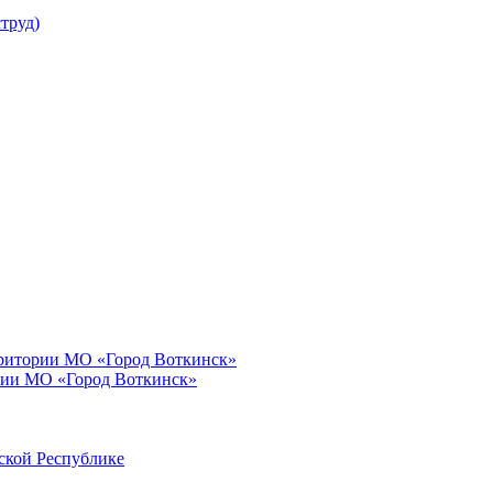
труд)
рритории МО «Город Воткинск»
рии МО «Город Воткинск»
ской Республике