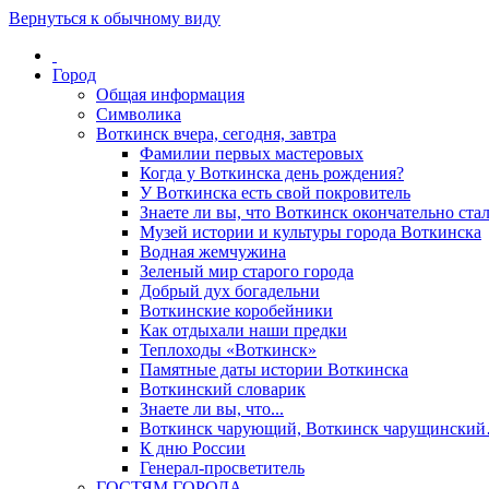
Вернуться к обычному виду
Город
Общая информация
Символика
Воткинск вчера, сегодня, завтра
Фамилии первых мастеровых
Когда у Воткинска день рождения?
У Воткинска есть свой покровитель
Знаете ли вы, что Воткинск окончательно стал
Музей истории и культуры города Воткинска
Водная жемчужина
Зеленый мир старого города
Добрый дух богадельни
Воткинские коробейники
Как отдыхали наши предки
Теплоходы «Воткинск»
Памятные даты истории Воткинска
Воткинский словарик
Знаете ли вы, что...
Воткинск чарующий, Воткинск чарущински
К дню России
Генерал-просветитель
ГОСТЯМ ГОРОДА