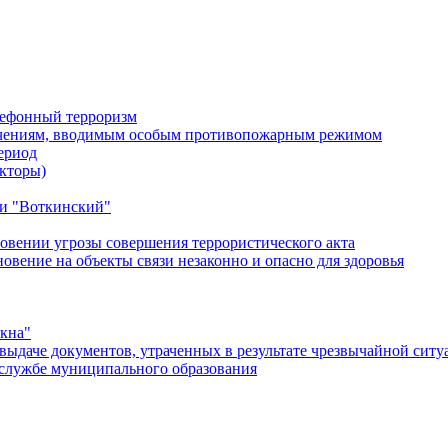
лефонный терроризм
ичениям, вводимым особым противопожарным режимом
ериод
кторы)
и "Воткинский"
овении угрозы совершения террористического акта
ение на объекты связи незаконно и опасно для здоровья
окна"
ыдаче документов, утраченных в результате чрезвычайной ситу
службе муниципального образования