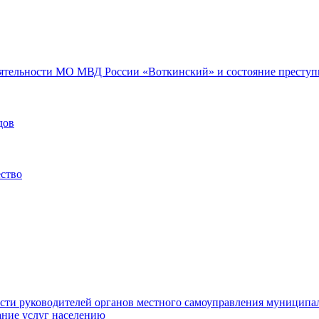
еятельности МО МВД России «Воткинский» и состояние преступн
дов
ество
ости руководителей органов местного самоуправления муниципа
ние услуг населению