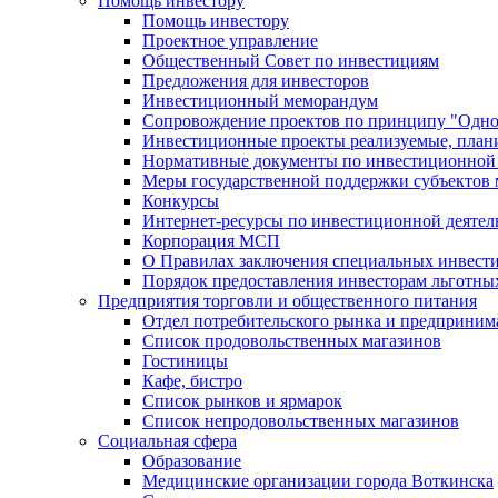
Помощь инвестору
Помощь инвестору
Проектное управление
Общественный Совет по инвестициям
Предложения для инвесторов
Инвестиционный меморандум
Сопровождение проектов по принципу "Oдно
Инвестиционные проекты реализуемые, план
Нормативные документы по инвестиционной д
Меры государственной поддержки субъектов 
Конкурсы
Интернет-ресурсы по инвестиционной деятел
Корпорация МСП
О Правилах заключения специальных инвест
Порядок предоставления инвесторам льготны
Предприятия торговли и общественного питания
Отдел потребительского рынка и предприним
Список продовольственных магазинов
Гостиницы
Кафе, бистро
Cписок рынков и ярмарок
Список непродовольственных магазинов
Социальная сфера
Образование
Медицинские организации города Воткинска