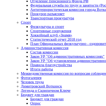
Отделение Пенсионного Фонда РФ
Федеральная служба по труду и занятости (Рос
Антитеррористическая комиссия города Вотк
Прокурор разъясняет
Транспортная прокуратура
Спорт
Физкультура и спорт
Спортивные сооружения
Хоккейный клуб «Знамя»
Статистический отчет 2018 год
План Официальных физкультурно - оздоровит
Административная комиссия
Состав комиссии
Закон УР "Об административных комиссиях"
Закон УР "Об установлении административно
Правила благоустройства
Итоги работы
Межведомственная комиссия по вопросам соблюдени
Фотогалерея
Человек труда
Димитровский Воткинск
Легенда о Скрипичном Ключе
Бюджет для граждан
Бюджет для граждан
Опрос