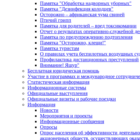
Памятка "Обработка надворных уборных"
Памятка "Дезинфекция колодцев"
Осторожно – африканская чума свиней
Птичий грипп
Памятка для родителей – вред токсикомании
Отчет о результатах оперативно-служебной д
Памятка по предупреждению подтопления
Памятка "Осторожно, клещи!"
Памятка туристам
О правилах учета беспилотных воздушных су
Профилактика дистанционных преступлений
Внимание! Ящур"
Бесплатная юридическая помощь
Участие в программах и международное сотруднич
Статистическая информация
Информационные системы
Официальные выступления
Официальные визиты и рабочие поездки
Информация
Новости
Мероприятия и проекты
Информационные сообщения
Опросы
Опрос населения об эффективности деятельн
акционерных обществ, осуществляющих оказа