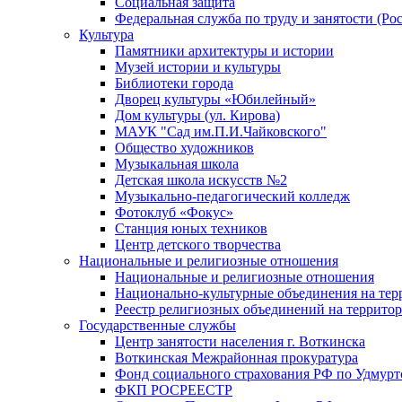
Социальная защита
Федеральная служба по труду и занятости (Рос
Культура
Памятники архитектуры и истории
Музей истории и культуры
Библиотеки города
Дворец культуры «Юбилейный»
Дом культуры (ул. Кирова)
МАУК "Сад им.П.И.Чайковского"
Общество художников
Музыкальная школа
Детская школа искусств №2
Музыкально-педагогический колледж
Фотоклуб «Фокус»
Станция юных техников
Центр детского творчества
Национальные и религиозные отношения
Национальные и религиозные отношения
Национально-культурные объединения на те
Реестр религиозных объединений на террито
Государственные службы
Центр занятости населения г. Воткинска
Воткинская Межрайонная прокуратура
Фонд социального страхования РФ по Удмурт
ФКП РОСРЕЕСТР