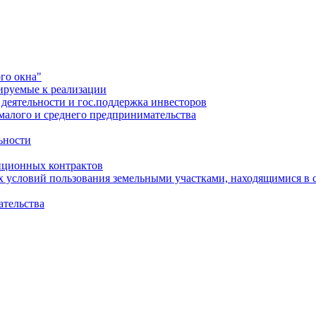
го окна"
ируемые к реализации
еятельности и гос.поддержка инвесторов
малого и среднего предпринимательства
ьности
иционных контрактов
х условий пользования земельными участками, находящимися в 
ательства