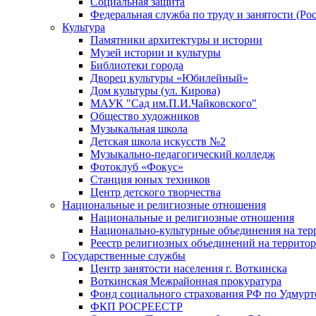
Социальная защита
Федеральная служба по труду и занятости (Рос
Культура
Памятники архитектуры и истории
Музей истории и культуры
Библиотеки города
Дворец культуры «Юбилейный»
Дом культуры (ул. Кирова)
МАУК "Сад им.П.И.Чайковского"
Общество художников
Музыкальная школа
Детская школа искусств №2
Музыкально-педагогический колледж
Фотоклуб «Фокус»
Станция юных техников
Центр детского творчества
Национальные и религиозные отношения
Национальные и религиозные отношения
Национально-культурные объединения на те
Реестр религиозных объединений на террито
Государственные службы
Центр занятости населения г. Воткинска
Воткинская Межрайонная прокуратура
Фонд социального страхования РФ по Удмурт
ФКП РОСРЕЕСТР