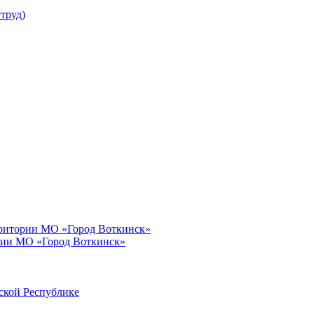
труд)
рритории МО «Город Воткинск»
рии МО «Город Воткинск»
ской Республике