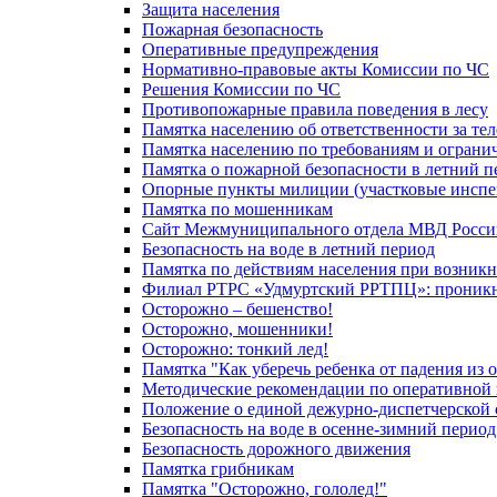
Защита населения
Пожарная безопасность
Оперативные предупреждения
Нормативно-правовые акты Комиссии по ЧС
Решения Комиссии по ЧС
Противопожарные правила поведения в лесу
Памятка населению об ответственности за те
Памятка населению по требованиям и огран
Памятка о пожарной безопасности в летний п
Опорные пункты милиции (участковые инспе
Памятка по мошенникам
Сайт Межмуниципального отдела МВД Росси
Безопасность на воде в летний период
Памятка по действиям населения при возникн
Филиал РТРС «Удмуртский РРТПЦ»: проникнов
Осторожно – бешенство!
Осторожно, мошенники!
Осторожно: тонкий лед!
Памятка "Как уберечь ребенка от падения из 
Методические рекомендации по оперативной в
Положение о единой дежурно-диспетчерской 
Безопасность на воде в осенне-зимний период
Безопасность дорожного движения
Памятка грибникам
Памятка "Осторожно, гололед!"