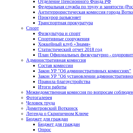
Отделение Пенсионного Фонда РФ
Федеральная служба по труду и занятости (Рос
Антитеррористическая комиссия города Вотк
Прокурор разъясняет
Транспортная прокуратура
Спорт
Физкультура и спорт
Спортивные сооружения
Хоккейный клуб «Знамя»
Статистический отчет 2018 год
План Официальных физкультурно - оздоровит
Административная комиссия
Состав комиссии
Закон УР "Об административных комиссиях"
Закон УР "Об установлении административно
Правила благоустройства
Итоги работы
Межведомственная комиссия по вопросам соблюдени
Фотогалерея
Человек труда
Димитровский Воткинск
Легенда о Скрипичном Ключе
Бюджет для граждан
Бюджет для граждан
Опрос