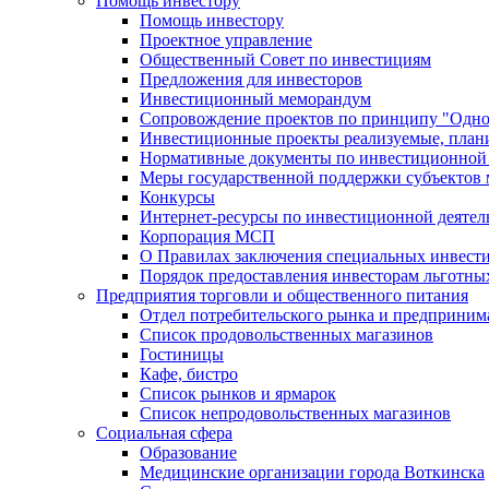
Помощь инвестору
Помощь инвестору
Проектное управление
Общественный Совет по инвестициям
Предложения для инвесторов
Инвестиционный меморандум
Сопровождение проектов по принципу "Oдно
Инвестиционные проекты реализуемые, план
Нормативные документы по инвестиционной д
Меры государственной поддержки субъектов 
Конкурсы
Интернет-ресурсы по инвестиционной деятел
Корпорация МСП
О Правилах заключения специальных инвест
Порядок предоставления инвесторам льготны
Предприятия торговли и общественного питания
Отдел потребительского рынка и предприним
Список продовольственных магазинов
Гостиницы
Кафе, бистро
Cписок рынков и ярмарок
Список непродовольственных магазинов
Социальная сфера
Образование
Медицинские организации города Воткинска