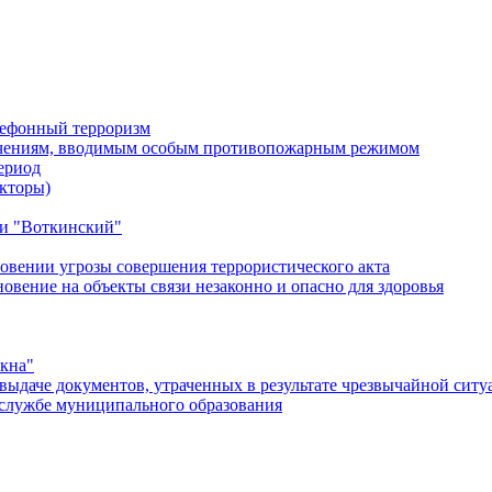
лефонный терроризм
ичениям, вводимым особым противопожарным режимом
ериод
кторы)
и "Воткинский"
овении угрозы совершения террористического акта
ение на объекты связи незаконно и опасно для здоровья
окна"
ыдаче документов, утраченных в результате чрезвычайной ситу
службе муниципального образования