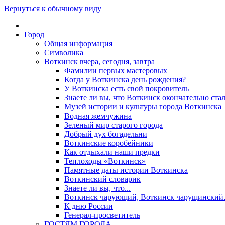
Вернуться к обычному виду
Город
Общая информация
Символика
Воткинск вчера, сегодня, завтра
Фамилии первых мастеровых
Когда у Воткинска день рождения?
У Воткинска есть свой покровитель
Знаете ли вы, что Воткинск окончательно стал
Музей истории и культуры города Воткинска
Водная жемчужина
Зеленый мир старого города
Добрый дух богадельни
Воткинские коробейники
Как отдыхали наши предки
Теплоходы «Воткинск»
Памятные даты истории Воткинска
Воткинский словарик
Знаете ли вы, что...
Воткинск чарующий, Воткинск чарущински
К дню России
Генерал-просветитель
ГОСТЯМ ГОРОДА