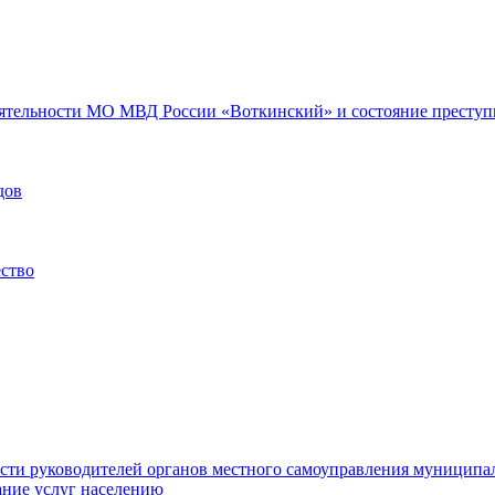
еятельности МО МВД России «Воткинский» и состояние преступн
дов
ество
ости руководителей органов местного самоуправления муниципа
ние услуг населению