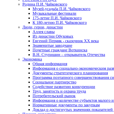
Родина П.И. Чайковского
Музей-усадьба П.И. Чайковского
Музыкальные фестивали
175-летие П.И. Чайковского
К 180-летию П.И. Чайковского
Люди, герои, династии
Аллея славы
Из династии Обуховых
Евгений Пермяк - сказочник XX века
Знаменитые заводчане
Почетные граждане Воткинска
В.Н. Ступишин – открыватель Отечества
Экономика
Общая информация
Информация о социально-экономическим раз
Документы стратегического планирования
Программа поэтапного совершенствования си
Социальное партнерство
Содействие развитию конкуренции
Труд, занятость и охрана труда
Потребительский рынок
Информация о количестве субъектов малого и
Нормативные документы по закупкам
Доклад о достигнутых значениях показателей