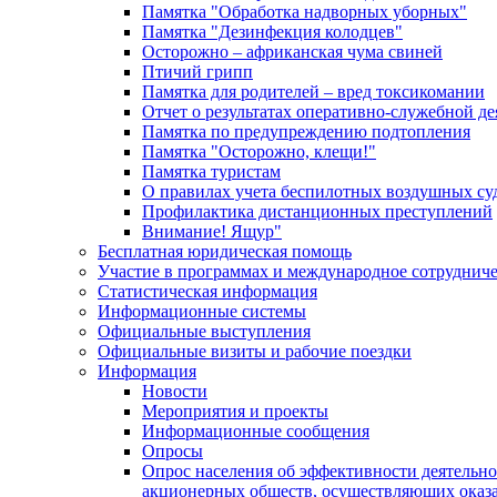
Памятка "Обработка надворных уборных"
Памятка "Дезинфекция колодцев"
Осторожно – африканская чума свиней
Птичий грипп
Памятка для родителей – вред токсикомании
Отчет о результатах оперативно-служебной д
Памятка по предупреждению подтопления
Памятка "Осторожно, клещи!"
Памятка туристам
О правилах учета беспилотных воздушных су
Профилактика дистанционных преступлений
Внимание! Ящур"
Бесплатная юридическая помощь
Участие в программах и международное сотруднич
Статистическая информация
Информационные системы
Официальные выступления
Официальные визиты и рабочие поездки
Информация
Новости
Мероприятия и проекты
Информационные сообщения
Опросы
Опрос населения об эффективности деятельн
акционерных обществ, осуществляющих оказа