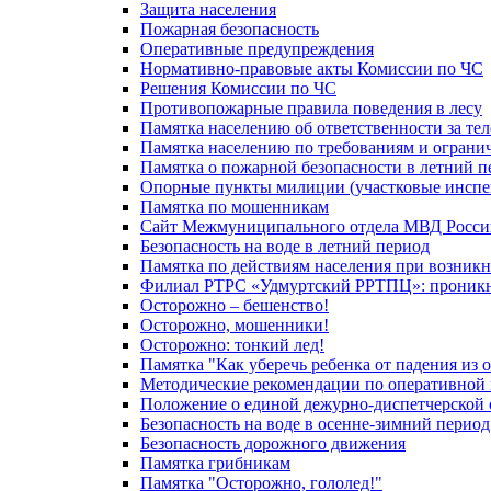
Защита населения
Пожарная безопасность
Оперативные предупреждения
Нормативно-правовые акты Комиссии по ЧС
Решения Комиссии по ЧС
Противопожарные правила поведения в лесу
Памятка населению об ответственности за те
Памятка населению по требованиям и огран
Памятка о пожарной безопасности в летний п
Опорные пункты милиции (участковые инспе
Памятка по мошенникам
Сайт Межмуниципального отдела МВД Росси
Безопасность на воде в летний период
Памятка по действиям населения при возникн
Филиал РТРС «Удмуртский РРТПЦ»: проникнов
Осторожно – бешенство!
Осторожно, мошенники!
Осторожно: тонкий лед!
Памятка "Как уберечь ребенка от падения из 
Методические рекомендации по оперативной в
Положение о единой дежурно-диспетчерской 
Безопасность на воде в осенне-зимний период
Безопасность дорожного движения
Памятка грибникам
Памятка "Осторожно, гололед!"