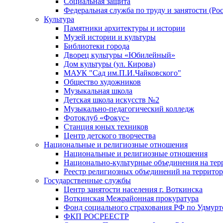
Социальная защита
Федеральная служба по труду и занятости (Рос
Культура
Памятники архитектуры и истории
Музей истории и культуры
Библиотеки города
Дворец культуры «Юбилейный»
Дом культуры (ул. Кирова)
МАУК "Сад им.П.И.Чайковского"
Общество художников
Музыкальная школа
Детская школа искусств №2
Музыкально-педагогический колледж
Фотоклуб «Фокус»
Станция юных техников
Центр детского творчества
Национальные и религиозные отношения
Национальные и религиозные отношения
Национально-культурные объединения на те
Реестр религиозных объединений на террито
Государственные службы
Центр занятости населения г. Воткинска
Воткинская Межрайонная прокуратура
Фонд социального страхования РФ по Удмурт
ФКП РОСРЕЕСТР