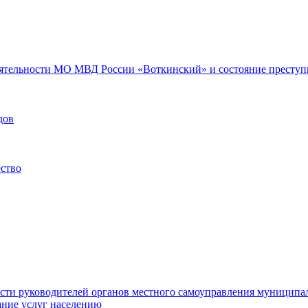
еятельности МО МВД России «Воткинский» и состояние преступн
дов
ество
ости руководителей органов местного самоуправления муниципа
ние услуг населению