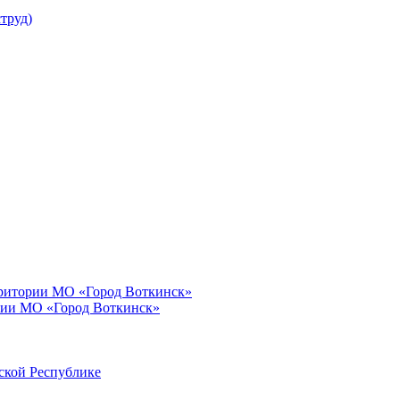
труд)
рритории МО «Город Воткинск»
рии МО «Город Воткинск»
ской Республике