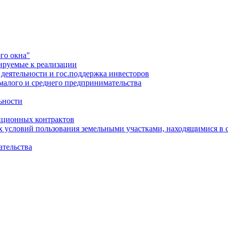
го окна"
ируемые к реализации
еятельности и гос.поддержка инвесторов
малого и среднего предпринимательства
ьности
иционных контрактов
х условий пользования земельными участками, находящимися в 
ательства