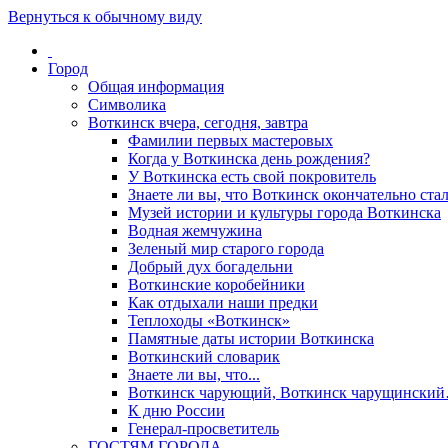
Вернуться к обычному виду
Город
Общая информация
Символика
Воткинск вчера, сегодня, завтра
Фамилии первых мастеровых
Когда у Воткинска день рождения?
У Воткинска есть свой покровитель
Знаете ли вы, что Воткинск окончательно стал
Музей истории и культуры города Воткинска
Водная жемчужина
Зеленый мир старого города
Добрый дух богадельни
Воткинские коробейники
Как отдыхали наши предки
Теплоходы «Воткинск»
Памятные даты истории Воткинска
Воткинский словарик
Знаете ли вы, что...
Воткинск чарующий, Воткинск чарущински
К дню России
Генерал-просветитель
ГОСТЯМ ГОРОДА