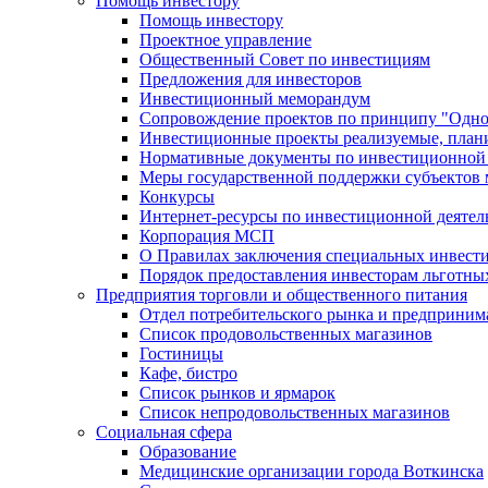
Помощь инвестору
Помощь инвестору
Проектное управление
Общественный Совет по инвестициям
Предложения для инвесторов
Инвестиционный меморандум
Сопровождение проектов по принципу "Oдно
Инвестиционные проекты реализуемые, план
Нормативные документы по инвестиционной д
Меры государственной поддержки субъектов 
Конкурсы
Интернет-ресурсы по инвестиционной деятел
Корпорация МСП
О Правилах заключения специальных инвест
Порядок предоставления инвесторам льготны
Предприятия торговли и общественного питания
Отдел потребительского рынка и предприним
Список продовольственных магазинов
Гостиницы
Кафе, бистро
Cписок рынков и ярмарок
Список непродовольственных магазинов
Социальная сфера
Образование
Медицинские организации города Воткинска