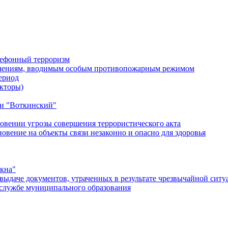
лефонный терроризм
ичениям, вводимым особым противопожарным режимом
ериод
кторы)
и "Воткинский"
овении угрозы совершения террористического акта
ение на объекты связи незаконно и опасно для здоровья
окна"
ыдаче документов, утраченных в результате чрезвычайной ситу
службе муниципального образования