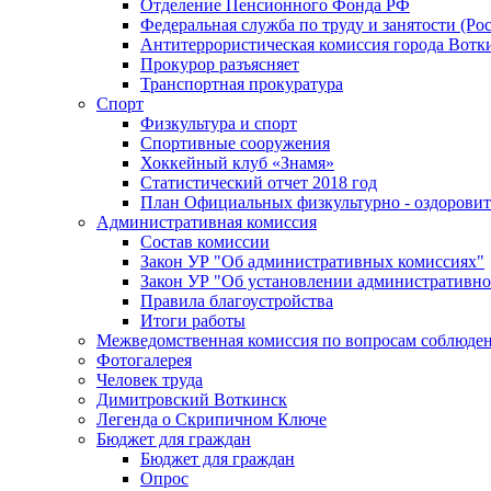
Отделение Пенсионного Фонда РФ
Федеральная служба по труду и занятости (Рос
Антитеррористическая комиссия города Вотк
Прокурор разъясняет
Транспортная прокуратура
Спорт
Физкультура и спорт
Спортивные сооружения
Хоккейный клуб «Знамя»
Статистический отчет 2018 год
План Официальных физкультурно - оздоровит
Административная комиссия
Состав комиссии
Закон УР "Об административных комиссиях"
Закон УР "Об установлении административно
Правила благоустройства
Итоги работы
Межведомственная комиссия по вопросам соблюдени
Фотогалерея
Человек труда
Димитровский Воткинск
Легенда о Скрипичном Ключе
Бюджет для граждан
Бюджет для граждан
Опрос