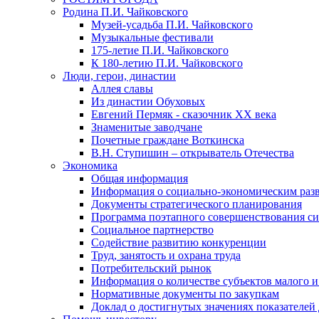
Родина П.И. Чайковского
Музей-усадьба П.И. Чайковского
Музыкальные фестивали
175-летие П.И. Чайковского
К 180-летию П.И. Чайковского
Люди, герои, династии
Аллея славы
Из династии Обуховых
Евгений Пермяк - сказочник XX века
Знаменитые заводчане
Почетные граждане Воткинска
В.Н. Ступишин – открыватель Отечества
Экономика
Общая информация
Информация о социально-экономическим раз
Документы стратегического планирования
Программа поэтапного совершенствования си
Социальное партнерство
Содействие развитию конкуренции
Труд, занятость и охрана труда
Потребительский рынок
Информация о количестве субъектов малого и
Нормативные документы по закупкам
Доклад о достигнутых значениях показателей