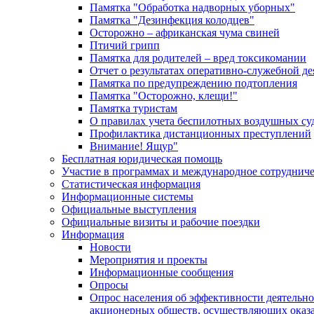
Памятка "Обработка надворных уборных"
Памятка "Дезинфекция колодцев"
Осторожно – африканская чума свиней
Птичий грипп
Памятка для родителей – вред токсикомании
Отчет о результатах оперативно-служебной д
Памятка по предупреждению подтопления
Памятка "Осторожно, клещи!"
Памятка туристам
О правилах учета беспилотных воздушных су
Профилактика дистанционных преступлений
Внимание! Ящур"
Бесплатная юридическая помощь
Участие в программах и международное сотруднич
Статистическая информация
Информационные системы
Официальные выступления
Официальные визиты и рабочие поездки
Информация
Новости
Мероприятия и проекты
Информационные сообщения
Опросы
Опрос населения об эффективности деятельн
акционерных обществ, осуществляющих оказа