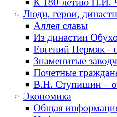
К 180-летию П.И. 
Люди, герои, династ
Аллея славы
Из династии Обух
Евгений Пермяк - 
Знаменитые заводч
Почетные граждан
В.Н. Ступишин – о
Экономика
Общая информаци