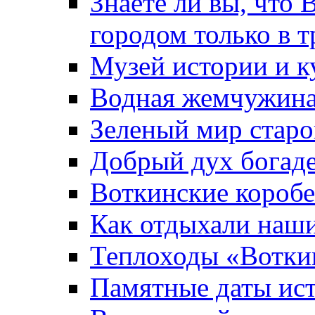
Знаете ли вы, что 
городом только в т
Музей истории и к
Водная жемчужин
Зеленый мир старо
Добрый дух богад
Воткинские короб
Как отдыхали наш
Теплоходы «Вотки
Памятные даты ис