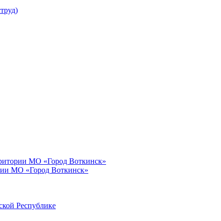
труд)
рритории МО «Город Воткинск»
рии МО «Город Воткинск»
ской Республике