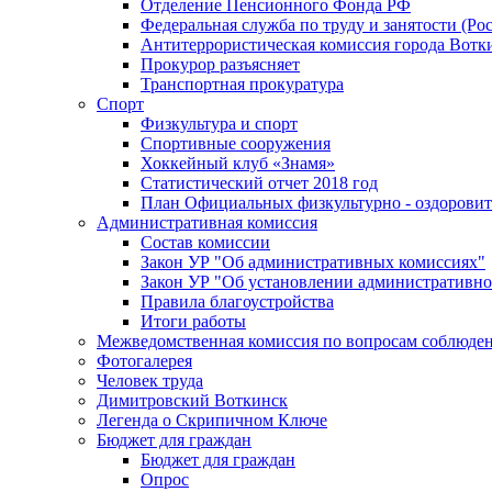
Отделение Пенсионного Фонда РФ
Федеральная служба по труду и занятости (Рос
Антитеррористическая комиссия города Вотк
Прокурор разъясняет
Транспортная прокуратура
Спорт
Физкультура и спорт
Спортивные сооружения
Хоккейный клуб «Знамя»
Статистический отчет 2018 год
План Официальных физкультурно - оздоровит
Административная комиссия
Состав комиссии
Закон УР "Об административных комиссиях"
Закон УР "Об установлении административно
Правила благоустройства
Итоги работы
Межведомственная комиссия по вопросам соблюдени
Фотогалерея
Человек труда
Димитровский Воткинск
Легенда о Скрипичном Ключе
Бюджет для граждан
Бюджет для граждан
Опрос