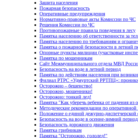
Защита населения
Пожарная безопасность
Оперативные предупреждения
Нормативно-правовые акты Комиссии по ЧС
Решения Комиссии по ЧС
Противопожарные правила поведения в лесу
Памятка населению об ответственности за те
Памятка населению по требованиям и огран
Памятка о пожарной безопасности в летний п
Опорные пункты милиции (участковые инспе
Памятка по мошенникам
Сайт Межмуниципального отдела МВД Росси
Безопасность на воде в летний период
Памятка по действиям населения при возникн
Филиал РТРС «Удмуртский РРТПЦ»: проникнов
Осторожно – бешенство!
Осторожно, мошенники!
Осторожно: тонкий лед!
Памятка "Как уберечь ребенка от падения из 
Методические рекомендации по оперативной в
Положение о единой дежурно-диспетчерской 
Безопасность на воде в осенне-зимний период
Безопасность дорожного движения
Памятка грибникам
Памятка "Осторожно, гололед!"