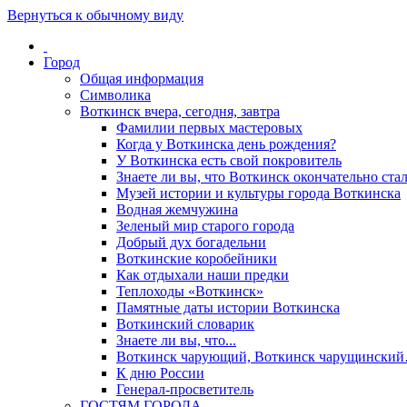
Вернуться к обычному виду
Город
Общая информация
Символика
Воткинск вчера, сегодня, завтра
Фамилии первых мастеровых
Когда у Воткинска день рождения?
У Воткинска есть свой покровитель
Знаете ли вы, что Воткинск окончательно стал
Музей истории и культуры города Воткинска
Водная жемчужина
Зеленый мир старого города
Добрый дух богадельни
Воткинские коробейники
Как отдыхали наши предки
Теплоходы «Воткинск»
Памятные даты истории Воткинска
Воткинский словарик
Знаете ли вы, что...
Воткинск чарующий, Воткинск чарущински
К дню России
Генерал-просветитель
ГОСТЯМ ГОРОДА