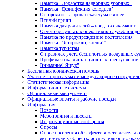
Памятка "Обработка надворных уборных"
Памятка "Дезинфекция колодцев"
Осторожно – африканская чума свиней
Птичий грипп
Памятка для родителей – вред токсикомании
Отчет о результатах оперативно-служебной д
Памятка по предупреждению подтопления
Памятка "Осторожно, клещи!"
Памятка туристам
О правилах учета беспилотных воздушных су
Профилактика дистанционных преступлений
Внимание! Ящур"
Бесплатная юридическая помощь
Участие в программах и международное сотруднич
Статистическая информация
Информационные системы
Официальные выступления
Официальные визиты и рабочие поездки
Информация
Новости
Мероприятия и проекты
Информационные сообщения
Опросы
Опрос населения об эффективности деятельн
акционерных обществ, осуществляющих оказа