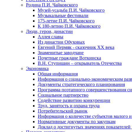
Родина П.И. Чайковского
Музей-усадьба П.И. Чайковского
Музыкальные фестивали
175-летие П.И. Чайковского
К 180-летию П.И. Чайковского
Люди, герои, династии
Аллея славы
Из династии Обуховых
Евгений Пермяк - сказочник XX века
Знаменитые заводчане
Почетные граждане Воткинска
В.Н. Ступишин – открыватель Отечества
Экономика
Общая информация
Информация о социально-экономическим раз
Документы стратегического планирования
Программа поэтапного совершенствования си
Социальное партнерство
Содействие развитию конкуренции
Труд, занятость и охрана труда
Потребительский рынок
Информация о количестве субъектов малого и
Нормативные документы по закупкам
Доклад о достигнутых значениях показателей