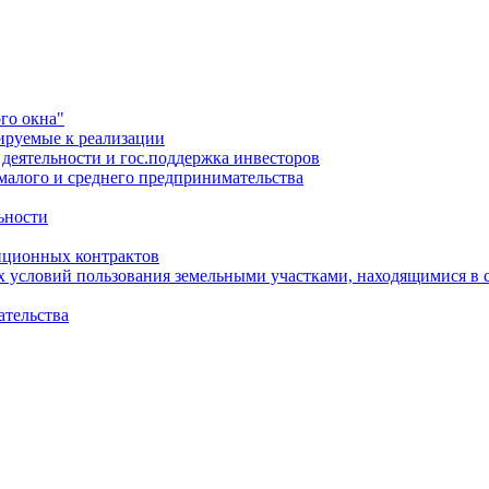
го окна"
ируемые к реализации
еятельности и гос.поддержка инвесторов
малого и среднего предпринимательства
ьности
иционных контрактов
х условий пользования земельными участками, находящимися в 
ательства