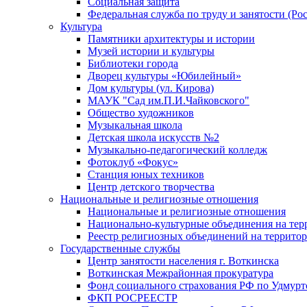
Социальная защита
Федеральная служба по труду и занятости (Рос
Культура
Памятники архитектуры и истории
Музей истории и культуры
Библиотеки города
Дворец культуры «Юбилейный»
Дом культуры (ул. Кирова)
МАУК "Сад им.П.И.Чайковского"
Общество художников
Музыкальная школа
Детская школа искусств №2
Музыкально-педагогический колледж
Фотоклуб «Фокус»
Станция юных техников
Центр детского творчества
Национальные и религиозные отношения
Национальные и религиозные отношения
Национально-культурные объединения на те
Реестр религиозных объединений на террито
Государственные службы
Центр занятости населения г. Воткинска
Воткинская Межрайонная прокуратура
Фонд социального страхования РФ по Удмурт
ФКП РОСРЕЕСТР