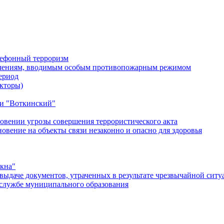
лефонный терроризм
ичениям, вводимым особым противопожарным режимом
ериод
кторы)
и "Воткинский"
овении угрозы совершения террористического акта
ение на объекты связи незаконно и опасно для здоровья
окна"
ыдаче документов, утраченных в результате чрезвычайной ситу
службе муниципального образования