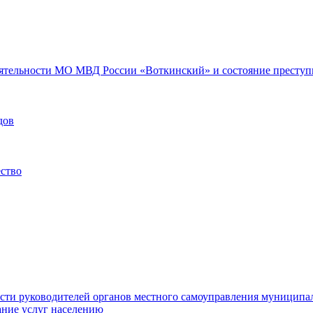
еятельности МО МВД России «Воткинский» и состояние преступн
дов
ество
ости руководителей органов местного самоуправления муниципа
ние услуг населению