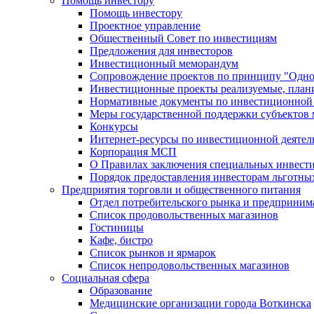
Помощь инвестору
Помощь инвестору
Проектное управление
Общественный Совет по инвестициям
Предложения для инвесторов
Инвестиционный меморандум
Сопровождение проектов по принципу "Oдно
Инвестиционные проекты реализуемые, план
Нормативные документы по инвестиционной д
Меры государственной поддержки субъектов 
Конкурсы
Интернет-ресурсы по инвестиционной деятел
Корпорация МСП
О Правилах заключения специальных инвест
Порядок предоставления инвесторам льготны
Предприятия торговли и общественного питания
Отдел потребительского рынка и предприним
Список продовольственных магазинов
Гостиницы
Кафе, бистро
Cписок рынков и ярмарок
Список непродовольственных магазинов
Социальная сфера
Образование
Медицинские организации города Воткинска