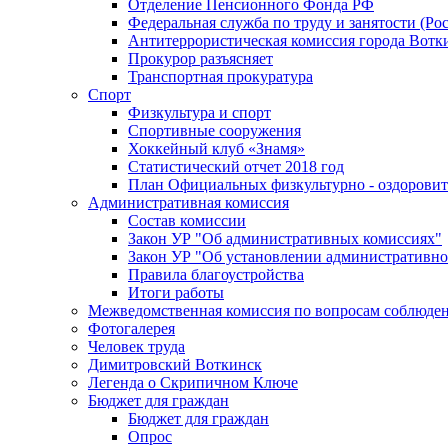
Отделение Пенсионного Фонда РФ
Федеральная служба по труду и занятости (Рос
Антитеррористическая комиссия города Вотк
Прокурор разъясняет
Транспортная прокуратура
Спорт
Физкультура и спорт
Спортивные сооружения
Хоккейный клуб «Знамя»
Статистический отчет 2018 год
План Официальных физкультурно - оздоровит
Административная комиссия
Состав комиссии
Закон УР "Об административных комиссиях"
Закон УР "Об установлении административно
Правила благоустройства
Итоги работы
Межведомственная комиссия по вопросам соблюдени
Фотогалерея
Человек труда
Димитровский Воткинск
Легенда о Скрипичном Ключе
Бюджет для граждан
Бюджет для граждан
Опрос