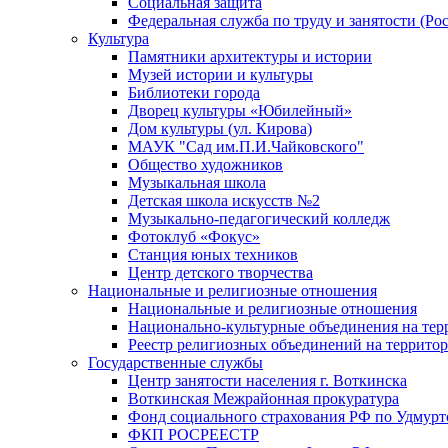
Социальная защита
Федеральная служба по труду и занятости (Рос
Культура
Памятники архитектуры и истории
Музей истории и культуры
Библиотеки города
Дворец культуры «Юбилейный»
Дом культуры (ул. Кирова)
МАУК "Сад им.П.И.Чайковского"
Общество художников
Музыкальная школа
Детская школа искусств №2
Музыкально-педагогический колледж
Фотоклуб «Фокус»
Станция юных техников
Центр детского творчества
Национальные и религиозные отношения
Национальные и религиозные отношения
Национально-культурные объединения на те
Реестр религиозных объединений на террито
Государственные службы
Центр занятости населения г. Воткинска
Воткинская Межрайонная прокуратура
Фонд социального страхования РФ по Удмурт
ФКП РОСРЕЕСТР