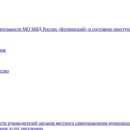
еятельности МО МВД России «Воткинский» и состояние преступн
дов
ество
ости руководителей органов местного самоуправления муниципа
ние услуг населению