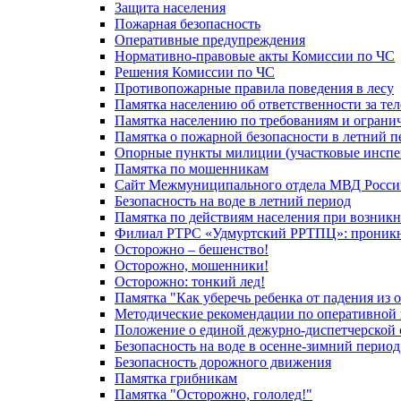
Защита населения
Пожарная безопасность
Оперативные предупреждения
Нормативно-правовые акты Комиссии по ЧС
Решения Комиссии по ЧС
Противопожарные правила поведения в лесу
Памятка населению об ответственности за те
Памятка населению по требованиям и огран
Памятка о пожарной безопасности в летний п
Опорные пункты милиции (участковые инспе
Памятка по мошенникам
Сайт Межмуниципального отдела МВД Росси
Безопасность на воде в летний период
Памятка по действиям населения при возникн
Филиал РТРС «Удмуртский РРТПЦ»: проникнов
Осторожно – бешенство!
Осторожно, мошенники!
Осторожно: тонкий лед!
Памятка "Как уберечь ребенка от падения из 
Методические рекомендации по оперативной в
Положение о единой дежурно-диспетчерской 
Безопасность на воде в осенне-зимний период
Безопасность дорожного движения
Памятка грибникам
Памятка "Осторожно, гололед!"