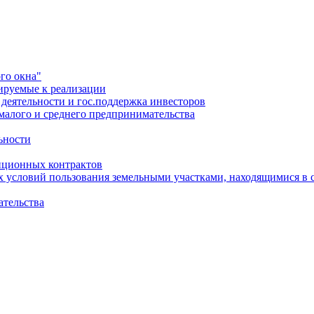
го окна"
ируемые к реализации
еятельности и гос.поддержка инвесторов
малого и среднего предпринимательства
ьности
иционных контрактов
х условий пользования земельными участками, находящимися в 
ательства