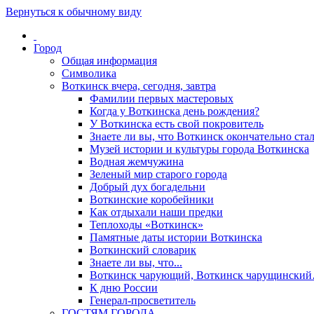
Вернуться к обычному виду
Город
Общая информация
Символика
Воткинск вчера, сегодня, завтра
Фамилии первых мастеровых
Когда у Воткинска день рождения?
У Воткинска есть свой покровитель
Знаете ли вы, что Воткинск окончательно стал
Музей истории и культуры города Воткинска
Водная жемчужина
Зеленый мир старого города
Добрый дух богадельни
Воткинские коробейники
Как отдыхали наши предки
Теплоходы «Воткинск»
Памятные даты истории Воткинска
Воткинский словарик
Знаете ли вы, что...
Воткинск чарующий, Воткинск чарущински
К дню России
Генерал-просветитель
ГОСТЯМ ГОРОДА