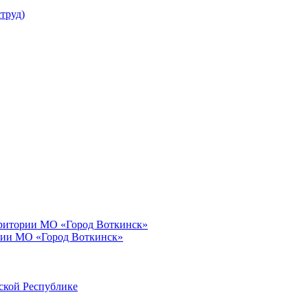
труд)
рритории МО «Город Воткинск»
рии МО «Город Воткинск»
ской Республике