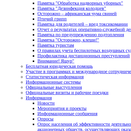
Памятка "Обработка надворных уборных"
Памятка "Дезинфекция колодцев"
Осторожно – африканская чума свиней
Птичий грипп
Памятка для родителей – вред токсикомании
Отчет о результатах оперативно-служебной д
Памятка по предупреждению подтопления
Памятка "Осторожно, клещи!"
Памятка туристам
О правилах учета беспилотных воздушных су
Профилактика дистанционных преступлений
Внимание! Ящур"
Бесплатная юридическая помощь
Участие в программах и международное сотруднич
Статистическая информация
Информационные системы
Официальные выступления
Официальные визиты и рабочие поездки
Информация
Новости
Мероприятия и проекты
Информационные сообщения
Опросы
Опрос населения об эффективности деятельн
акционерных обществ, осуществляющих оказа