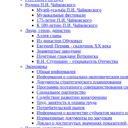
Родина П.И. Чайковского
Музей-усадьба П.И. Чайковского
Музыкальные фестивали
175-летие П.И. Чайковского
К 180-летию П.И. Чайковского
Люди, герои, династии
Аллея славы
Из династии Обуховых
Евгений Пермяк - сказочник XX века
Знаменитые заводчане
Почетные граждане Воткинска
В.Н. Ступишин – открыватель Отечества
Экономика
Общая информация
Информация о социально-экономическим раз
Документы стратегического планирования
Программа поэтапного совершенствования си
Социальное партнерство
Содействие развитию конкуренции
Труд, занятость и охрана труда
Потребительский рынок
Информация о количестве субъектов малого и
Нормативные документы по закупкам
Доклад о достигнутых значениях показателей