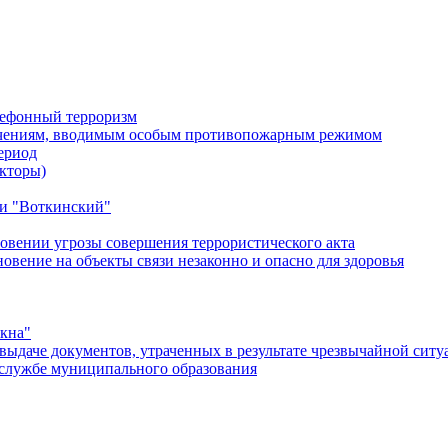
лефонный терроризм
ичениям, вводимым особым противопожарным режимом
ериод
кторы)
и "Воткинский"
овении угрозы совершения террористического акта
ение на объекты связи незаконно и опасно для здоровья
окна"
ыдаче документов, утраченных в результате чрезвычайной ситу
службе муниципального образования