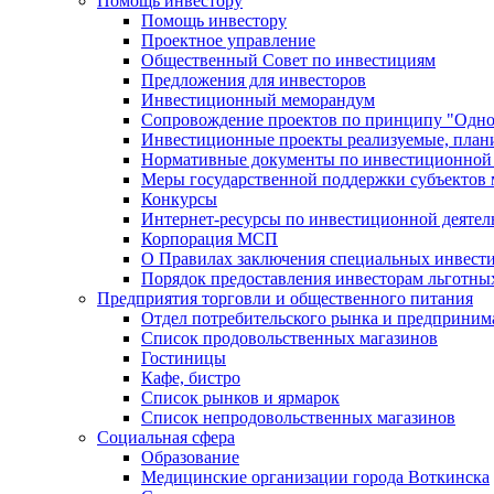
Помощь инвестору
Помощь инвестору
Проектное управление
Общественный Совет по инвестициям
Предложения для инвесторов
Инвестиционный меморандум
Сопровождение проектов по принципу "Oдно
Инвестиционные проекты реализуемые, план
Нормативные документы по инвестиционной д
Меры государственной поддержки субъектов 
Конкурсы
Интернет-ресурсы по инвестиционной деятел
Корпорация МСП
О Правилах заключения специальных инвест
Порядок предоставления инвесторам льготны
Предприятия торговли и общественного питания
Отдел потребительского рынка и предприним
Список продовольственных магазинов
Гостиницы
Кафе, бистро
Cписок рынков и ярмарок
Список непродовольственных магазинов
Социальная сфера
Образование
Медицинские организации города Воткинска