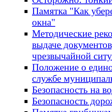
Памятка "Как убере
окна"
Методические рек
выдаче документов
чрезвычайной сит
Положение о един
службе муниципал
Безопасность на в
Безопасность дор