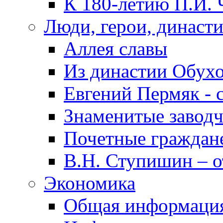
К 180-летию П.И. 
Люди, герои, династ
Аллея славы
Из династии Обух
Евгений Пермяк - 
Знаменитые заводч
Почетные граждан
В.Н. Ступишин – о
Экономика
Общая информаци