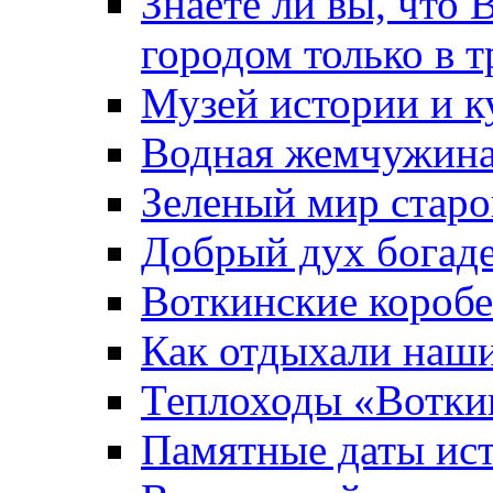
Знаете ли вы, что 
городом только в т
Музей истории и к
Водная жемчужин
Зеленый мир старо
Добрый дух богад
Воткинские короб
Как отдыхали наш
Теплоходы «Вотки
Памятные даты ис