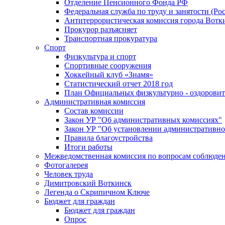
Отделение Пенсионного Фонда РФ
Федеральная служба по труду и занятости (Рос
Антитеррористическая комиссия города Вотк
Прокурор разъясняет
Транспортная прокуратура
Спорт
Физкультура и спорт
Спортивные сооружения
Хоккейный клуб «Знамя»
Статистический отчет 2018 год
План Официальных физкультурно - оздоровит
Административная комиссия
Состав комиссии
Закон УР "Об административных комиссиях"
Закон УР "Об установлении административно
Правила благоустройства
Итоги работы
Межведомственная комиссия по вопросам соблюдени
Фотогалерея
Человек труда
Димитровский Воткинск
Легенда о Скрипичном Ключе
Бюджет для граждан
Бюджет для граждан
Опрос