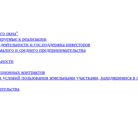
го окна"
ируемые к реализации
еятельности и гос.поддержка инвесторов
малого и среднего предпринимательства
ьности
иционных контрактов
х условий пользования земельными участками, находящимися в 
ательства