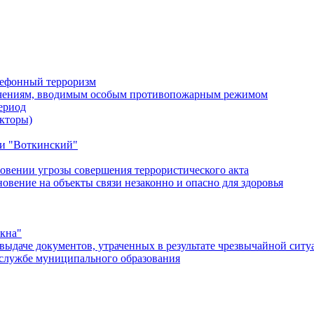
лефонный терроризм
ичениям, вводимым особым противопожарным режимом
ериод
кторы)
и "Воткинский"
овении угрозы совершения террористического акта
ение на объекты связи незаконно и опасно для здоровья
окна"
ыдаче документов, утраченных в результате чрезвычайной ситу
службе муниципального образования