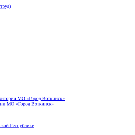
труд)
рритории МО «Город Воткинск»
рии МО «Город Воткинск»
ской Республике