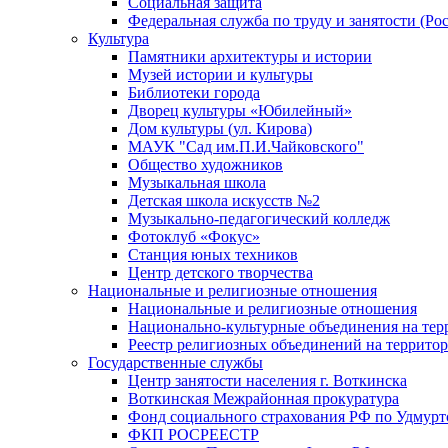
Социальная защита
Федеральная служба по труду и занятости (Рос
Культура
Памятники архитектуры и истории
Музей истории и культуры
Библиотеки города
Дворец культуры «Юбилейный»
Дом культуры (ул. Кирова)
МАУК "Сад им.П.И.Чайковского"
Общество художников
Музыкальная школа
Детская школа искусств №2
Музыкально-педагогический колледж
Фотоклуб «Фокус»
Станция юных техников
Центр детского творчества
Национальные и религиозные отношения
Национальные и религиозные отношения
Национально-культурные объединения на те
Реестр религиозных объединений на террито
Государственные службы
Центр занятости населения г. Воткинска
Воткинская Межрайонная прокуратура
Фонд социального страхования РФ по Удмурт
ФКП РОСРЕЕСТР