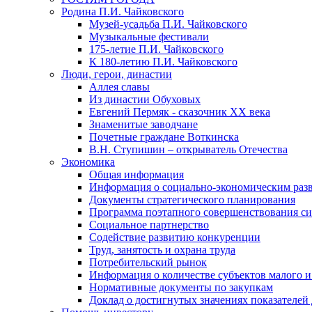
Родина П.И. Чайковского
Музей-усадьба П.И. Чайковского
Музыкальные фестивали
175-летие П.И. Чайковского
К 180-летию П.И. Чайковского
Люди, герои, династии
Аллея славы
Из династии Обуховых
Евгений Пермяк - сказочник XX века
Знаменитые заводчане
Почетные граждане Воткинска
В.Н. Ступишин – открыватель Отечества
Экономика
Общая информация
Информация о социально-экономическим раз
Документы стратегического планирования
Программа поэтапного совершенствования си
Социальное партнерство
Содействие развитию конкуренции
Труд, занятость и охрана труда
Потребительский рынок
Информация о количестве субъектов малого и
Нормативные документы по закупкам
Доклад о достигнутых значениях показателей