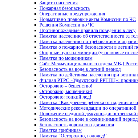
Защита населения
Пожарная безопасность
Оперативные предупреждения
Нормативно-правовые акты Комиссии по ЧС
Решения Комиссии по ЧС
Противопожарные правила поведения в лесу
Памятка населению об ответственности за те
Памятка населению по требованиям и огран
Памятка о пожарной безопасности в летний п
Опорные пункты милиции (участковые инспе
Памятка по мошенникам
Сайт Межмуниципального отдела МВД Росси
Безопасность на воде в летний период
Памятка по действиям населения при возникн
Филиал РТРС «Удмуртский РРТПЦ»: проникнов
Осторожно – бешенство!
Осторожно, мошенники!
Осторожно: тонкий лед!
Памятка "Как уберечь ребенка от падения из 
Методические рекомендации по оперативной в
Положение о единой дежурно-диспетчерской 
Безопасность на воде в осенне-зимний период
Безопасность дорожного движения
Памятка грибникам
Памятка "Осторожно, гололед!"