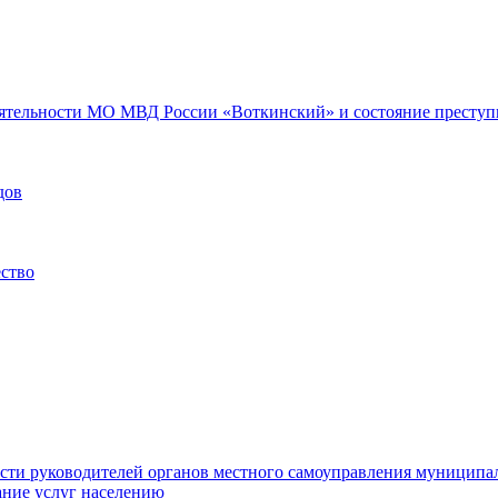
еятельности МО МВД России «Воткинский» и состояние преступн
дов
ество
ости руководителей органов местного самоуправления муниципа
ние услуг населению