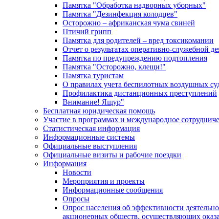
Памятка "Обработка надворных уборных"
Памятка "Дезинфекция колодцев"
Осторожно – африканская чума свиней
Птичий грипп
Памятка для родителей – вред токсикомании
Отчет о результатах оперативно-служебной д
Памятка по предупреждению подтопления
Памятка "Осторожно, клещи!"
Памятка туристам
О правилах учета беспилотных воздушных су
Профилактика дистанционных преступлений
Внимание! Ящур"
Бесплатная юридическая помощь
Участие в программах и международное сотруднич
Статистическая информация
Информационные системы
Официальные выступления
Официальные визиты и рабочие поездки
Информация
Новости
Мероприятия и проекты
Информационные сообщения
Опросы
Опрос населения об эффективности деятельн
акционерных обществ, осуществляющих оказа