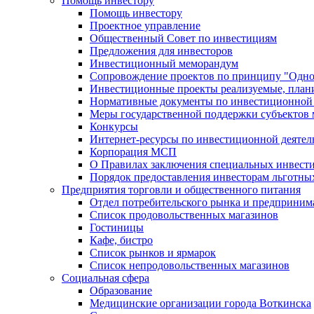
Помощь инвестору
Помощь инвестору
Проектное управление
Общественный Совет по инвестициям
Предложения для инвесторов
Инвестиционный меморандум
Сопровождение проектов по принципу "Oдно
Инвестиционные проекты реализуемые, план
Нормативные документы по инвестиционной д
Меры государственной поддержки субъектов 
Конкурсы
Интернет-ресурсы по инвестиционной деятел
Корпорация МСП
О Правилах заключения специальных инвест
Порядок предоставления инвесторам льготны
Предприятия торговли и общественного питания
Отдел потребительского рынка и предприним
Список продовольственных магазинов
Гостиницы
Кафе, бистро
Cписок рынков и ярмарок
Список непродовольственных магазинов
Социальная сфера
Образование
Медицинские организации города Воткинска