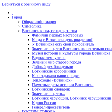
Вернуться к обычному виду
Город
Общая информация
Символика
Воткинск вчера, сегодня, завтра
Фамилии первых мастеровых
Когда у Воткинска день рождения?
У Воткинска есть свой покровитель
Знаете ли вы, что Воткинск окончательно стал
Музей истории и культуры города Воткинска
Водная жемчужина
Зеленый мир старого города
Добрый дух богадельни
Воткинские коробейники
Как отдыхали наши предки
Теплоходы «Воткинск»
Памятные даты истории Воткинска
Воткинский словарик
Знаете ли вы, что...
Воткинск чарующий, Воткинск чарущински
К дню России
Генерал-просветитель
ГОСТЯМ ГОРОДА