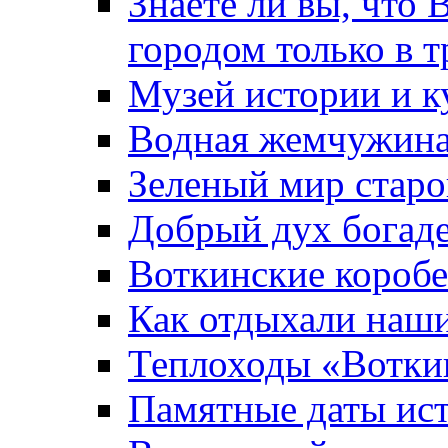
Знаете ли вы, что 
городом только в т
Музей истории и к
Водная жемчужин
Зеленый мир старо
Добрый дух богад
Воткинские короб
Как отдыхали наш
Теплоходы «Вотки
Памятные даты ис