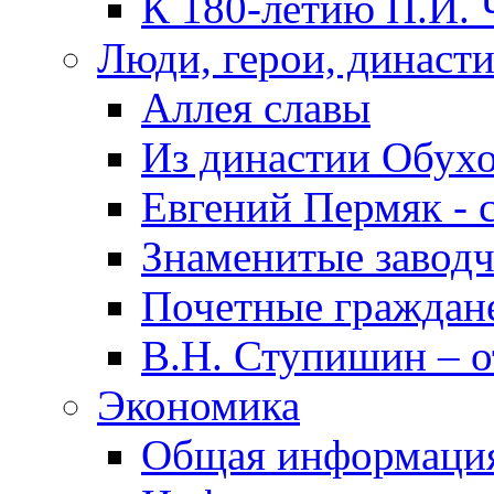
К 180-летию П.И. 
Люди, герои, династ
Аллея славы
Из династии Обух
Евгений Пермяк - 
Знаменитые заводч
Почетные граждан
В.Н. Ступишин – о
Экономика
Общая информаци