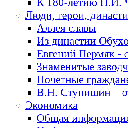
К 180-летию П.И. 
Люди, герои, династ
Аллея славы
Из династии Обух
Евгений Пермяк - 
Знаменитые заводч
Почетные граждан
В.Н. Ступишин – о
Экономика
Общая информаци