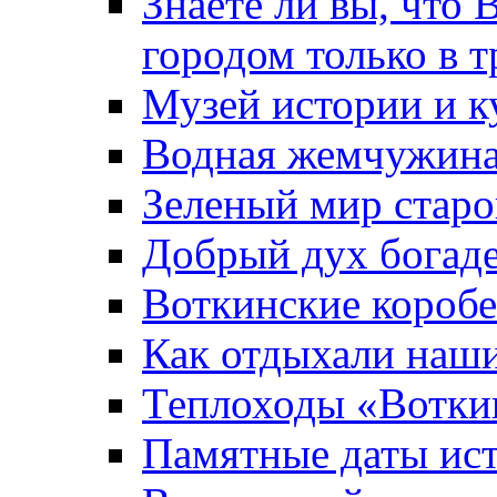
Знаете ли вы, что 
городом только в т
Музей истории и к
Водная жемчужин
Зеленый мир старо
Добрый дух богад
Воткинские короб
Как отдыхали наш
Теплоходы «Вотки
Памятные даты ис