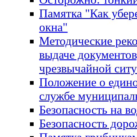
Памятка "Как убере
окна"
Методические рек
выдаче документов
чрезвычайной сит
Положение о един
службе муниципал
Безопасность на в
Безопасность дор