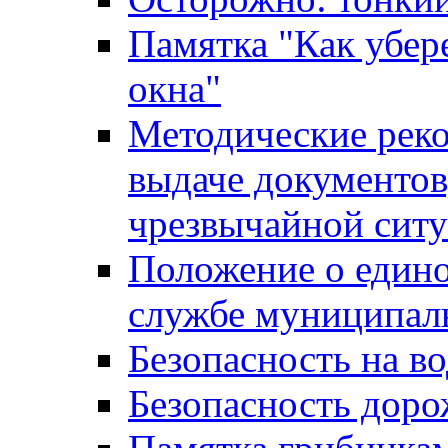
Памятка "Как убере
окна"
Методические рек
выдаче документов
чрезвычайной сит
Положение о един
службе муниципал
Безопасность на в
Безопасность дор