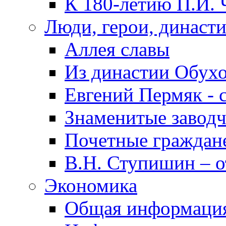
К 180-летию П.И. 
Люди, герои, династ
Аллея славы
Из династии Обух
Евгений Пермяк - 
Знаменитые заводч
Почетные граждан
В.Н. Ступишин – о
Экономика
Общая информаци