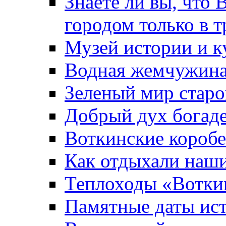
Знаете ли вы, что 
городом только в т
Музей истории и к
Водная жемчужин
Зеленый мир старо
Добрый дух богад
Воткинские короб
Как отдыхали наш
Теплоходы «Вотки
Памятные даты ис