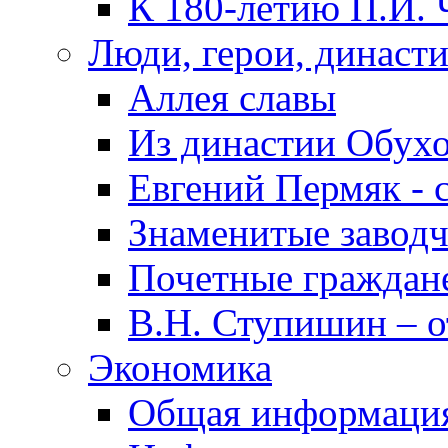
К 180-летию П.И. 
Люди, герои, династ
Аллея славы
Из династии Обух
Евгений Пермяк - 
Знаменитые заводч
Почетные граждан
В.Н. Ступишин – о
Экономика
Общая информаци