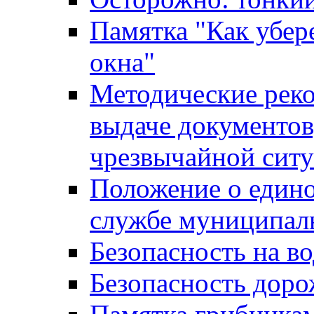
Памятка "Как убере
окна"
Методические рек
выдаче документов
чрезвычайной сит
Положение о един
службе муниципал
Безопасность на в
Безопасность дор