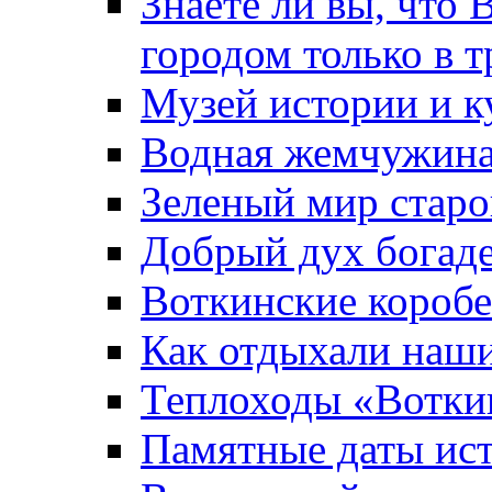
Знаете ли вы, что 
городом только в т
Музей истории и к
Водная жемчужин
Зеленый мир старо
Добрый дух богад
Воткинские короб
Как отдыхали наш
Теплоходы «Вотки
Памятные даты ис