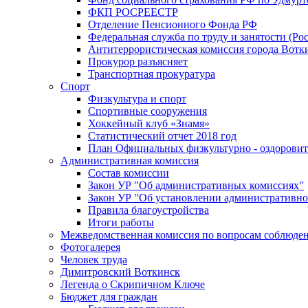
ФКП РОСРЕЕСТР
Отделение Пенсионного Фонда РФ
Федеральная служба по труду и занятости (Рос
Антитеррористическая комиссия города Вотк
Прокурор разъясняет
Транспортная прокуратура
Спорт
Физкультура и спорт
Спортивные сооружения
Хоккейный клуб «Знамя»
Статистический отчет 2018 год
План Официальных физкультурно - оздоровит
Административная комиссия
Состав комиссии
Закон УР "Об административных комиссиях"
Закон УР "Об установлении административно
Правила благоустройства
Итоги работы
Межведомственная комиссия по вопросам соблюдени
Фотогалерея
Человек труда
Димитровский Воткинск
Легенда о Скрипичном Ключе
Бюджет для граждан