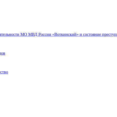
еятельности МО МВД России «Воткинский» и состояние преступн
дов
ество