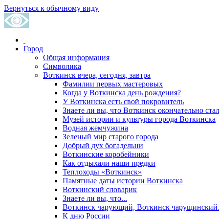
Вернуться к обычному виду
Город
Общая информация
Символика
Воткинск вчера, сегодня, завтра
Фамилии первых мастеровых
Когда у Воткинска день рождения?
У Воткинска есть свой покровитель
Знаете ли вы, что Воткинск окончательно стал
Музей истории и культуры города Воткинска
Водная жемчужина
Зеленый мир старого города
Добрый дух богадельни
Воткинские коробейники
Как отдыхали наши предки
Теплоходы «Воткинск»
Памятные даты истории Воткинска
Воткинский словарик
Знаете ли вы, что...
Воткинск чарующий, Воткинск чарущински
К дню России