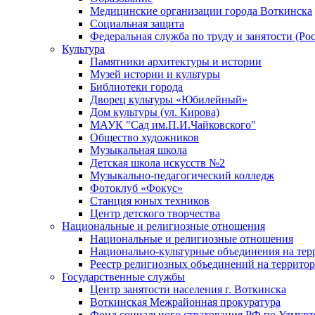
Медицинские организации города Воткинска
Социальная защита
Федеральная служба по труду и занятости (Рос
Культура
Памятники архитектуры и истории
Музей истории и культуры
Библиотеки города
Дворец культуры «Юбилейный»
Дом культуры (ул. Кирова)
МАУК "Сад им.П.И.Чайковского"
Общество художников
Музыкальная школа
Детская школа искусств №2
Музыкально-педагогический колледж
Фотоклуб «Фокус»
Станция юных техников
Центр детского творчества
Национальные и религиозные отношения
Национальные и религиозные отношения
Национально-культурные объединения на те
Реестр религиозных объединений на террито
Государственные службы
Центр занятости населения г. Воткинска
Воткинская Межрайонная прокуратура
Фонд социального страхования РФ по Удмурт