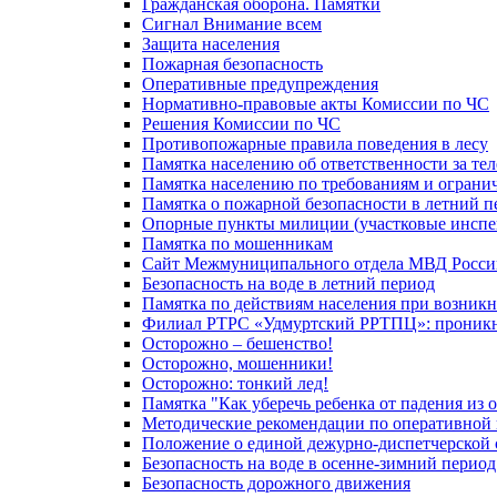
Гражданская оборона. Памятки
Сигнал Внимание всем
Защита населения
Пожарная безопасность
Оперативные предупреждения
Нормативно-правовые акты Комиссии по ЧС
Решения Комиссии по ЧС
Противопожарные правила поведения в лесу
Памятка населению об ответственности за те
Памятка населению по требованиям и огран
Памятка о пожарной безопасности в летний п
Опорные пункты милиции (участковые инспе
Памятка по мошенникам
Сайт Межмуниципального отдела МВД Росси
Безопасность на воде в летний период
Памятка по действиям населения при возникн
Филиал РТРС «Удмуртский РРТПЦ»: проникнов
Осторожно – бешенство!
Осторожно, мошенники!
Осторожно: тонкий лед!
Памятка "Как уберечь ребенка от падения из 
Методические рекомендации по оперативной в
Положение о единой дежурно-диспетчерской 
Безопасность на воде в осенне-зимний период
Безопасность дорожного движения