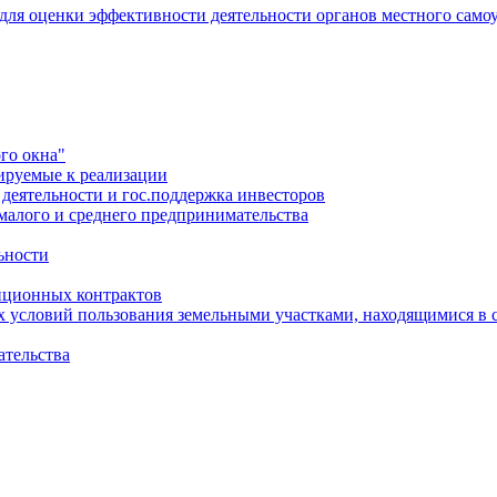
 для оценки эффективности деятельности органов местного само
го окна"
ируемые к реализации
еятельности и гос.поддержка инвесторов
малого и среднего предпринимательства
ьности
иционных контрактов
х условий пользования земельными участками, находящимися в 
ательства