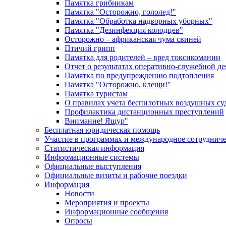
Памятка грибникам
Памятка "Осторожно, гололед!"
Памятка "Обработка надворных уборных"
Памятка "Дезинфекция колодцев"
Осторожно – африканская чума свиней
Птичий грипп
Памятка для родителей – вред токсикомании
Отчет о результатах оперативно-служебной д
Памятка по предупреждению подтопления
Памятка "Осторожно, клещи!"
Памятка туристам
О правилах учета беспилотных воздушных су
Профилактика дистанционных преступлений
Внимание! Ящур"
Бесплатная юридическая помощь
Участие в программах и международное сотруднич
Статистическая информация
Информационные системы
Официальные выступления
Официальные визиты и рабочие поездки
Информация
Новости
Мероприятия и проекты
Информационные сообщения
Опросы