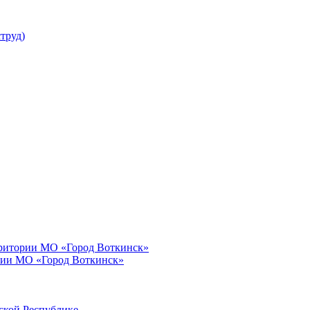
труд)
рритории МО «Город Воткинск»
рии МО «Город Воткинск»
ской Республике