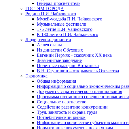
Генерал-просветитель
ГОСТЯМ ГОРОДА
Родина П.И. Чайковского
Музей-усадьба П.И. Чайковского
Музыкальные фестивали
175-летие П.И. Чайковского
К 180-летию П.И. Чайковского
Люди, герои, династии
Аллея славы
Из династии Обуховых
Евгений Пермяк - сказочник XX века
Знаменитые заводчане
Почетные граждане Воткинска
В.Н. Ступишин – открыватель Отечества
Экономика
Общая информация
Информация о социально-экономическим раз
Документы стратегического планирования
Программа поэтапного совершенствования си
Социальное партнерство
Содействие развитию конкуренции
Труд, занятость и охрана труда
Потребительский рынок
Информация о количестве субъектов малого и
Нормативные документы по закупкам