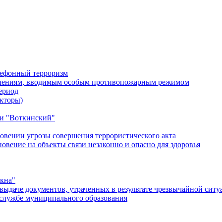
лефонный терроризм
ичениям, вводимым особым противопожарным режимом
ериод
кторы)
и "Воткинский"
овении угрозы совершения террористического акта
ение на объекты связи незаконно и опасно для здоровья
окна"
ыдаче документов, утраченных в результате чрезвычайной ситу
службе муниципального образования