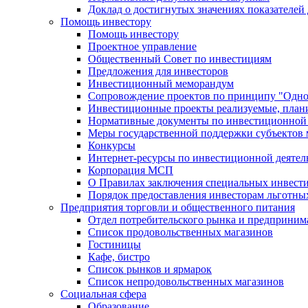
Доклад о достигнутых значениях показателей
Помощь инвестору
Помощь инвестору
Проектное управление
Общественный Совет по инвестициям
Предложения для инвесторов
Инвестиционный меморандум
Сопровождение проектов по принципу "Oдно
Инвестиционные проекты реализуемые, план
Нормативные документы по инвестиционной д
Меры государственной поддержки субъектов 
Конкурсы
Интернет-ресурсы по инвестиционной деятел
Корпорация МСП
О Правилах заключения специальных инвест
Порядок предоставления инвесторам льготны
Предприятия торговли и общественного питания
Отдел потребительского рынка и предприним
Список продовольственных магазинов
Гостиницы
Кафе, бистро
Cписок рынков и ярмарок
Список непродовольственных магазинов
Социальная сфера
Образование